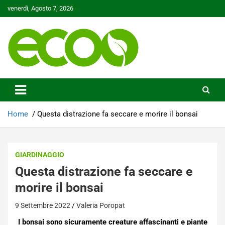
Skip
venerdì, Agosto 7, 2026
to
content
Tutelare il nostro Pianeta è la nostra priorità
Ecoo.it
Home
Questa distrazione fa seccare e morire il bonsai
GIARDINAGGIO
Questa distrazione fa seccare e
morire il bonsai
9 Settembre 2022
Valeria Poropat
I bonsai sono sicuramente creature affascinanti e piante