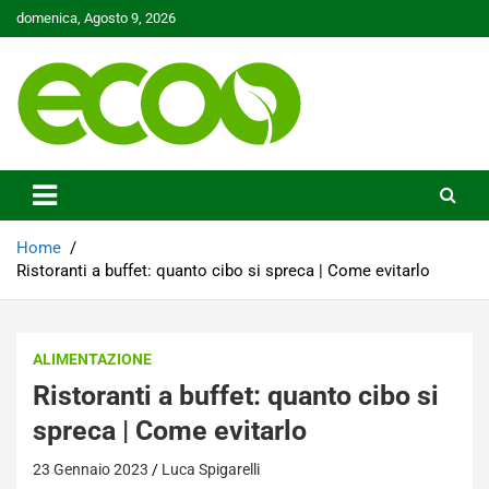
Skip
domenica, Agosto 9, 2026
to
content
Tutelare il nostro Pianeta è la nostra priorità
Ecoo.it
Home
Ristoranti a buffet: quanto cibo si spreca | Come evitarlo
ALIMENTAZIONE
Ristoranti a buffet: quanto cibo si
spreca | Come evitarlo
23 Gennaio 2023
Luca Spigarelli