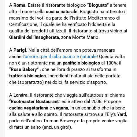
A
Roma
. Esiste il ristorante biologico “
Biogusto
” a tenere
alto il nome della
cucina naturale
. Biogusto ha ottenuto il
massimo dei voti da parte dell’Istituto Mediterraneo di
Certificazione, il quale ne ha verificato l’idoneità e la
qualità dei prodotti utilizzati. Il ristorante si trova vicino ai
Giardini dell’Insugherata
, zona Monte Mario.
A
Parigi
. Nella città dell’amore non poteva mancare
anche
l’amore…per il cibo buono e naturale
! Questa volta
non è un ristorante ma un
panificio biologico
al 100%, il
“
Rose Bakery
” , che nell’ora di pranzo si trasforma in
trattoria biologica
. Ingredienti naturali sia nelle portate
che (soprattutto) nei dolci, fa servizio d’asporto.
A
Londra
. Il ristorante che viaggia sull’autobus si chiama
“
Rootmaster Bustaurant
” ed è attivo dal 2006. Propone
cucina vegetariana
e
vegana
, in un connubio che fa bene
alla salute e allo spirito. Il ristorante si trova all’Ely’s Yard,
parte dell’antico Truman Brewery e fa proprio venire voglia
di farci un salto (anzi, un giro!).