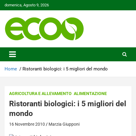
Skip
domenica, Agosto 9, 2026
to
content
Tutelare il nostro Pianeta è la nostra priorità
Ecoo.it
Home
Ristoranti biologici: i 5 migliori del mondo
AGRICOLTURA E ALLEVAMENTO
ALIMENTAZIONE
Ristoranti biologici: i 5 migliori del
mondo
16 Novembre 2010
Marzia Giupponi