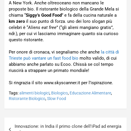
A New York. Anche oltreoceano non mancano le
proposte bio. Il ristorante biologico della Grande Mela si
chiama “
Siggy’s Good Food
” e fa della cucina naturale a
km zero
il suo punto di forza. uno dei loro slogan più
celebri è “
Aliens eat free
” (“gli alieni mangiano gratis”,
ndr.), per cui vi lasciamo immaginare quanto sia curioso
questo ristorante.
Per onore di cronaca, vi segnaliamo che anche
la città di
Trieste può vantare un fast food bio
molto valido, di cui
abbiamo anche parlato su Ecoo. Chissà se col tempo
riuscirà a strappare un primato mondiale!
Si ringrazia il sito www.skyscanner.it per l’ispirazione.
Tags:
alimenti biologici
,
Biologico
,
Educazione Alimentare
,
Ristorante Biologico
,
Slow Food
Navigazione
Innovazione: in India il primo clone dell'iPad ad energia