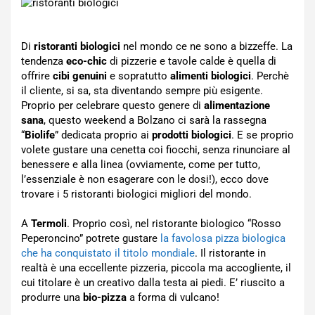
Di
ristoranti biologici
nel mondo ce ne sono a bizzeffe. La
tendenza
eco-chic
di pizzerie e tavole calde è quella di
offrire
cibi genuini
e sopratutto
alimenti biologici
. Perchè
il cliente, si sa, sta diventando sempre più esigente.
Proprio per celebrare questo genere di
alimentazione
sana
, questo weekend a Bolzano ci sarà la rassegna
“
Biolife
” dedicata proprio ai
prodotti biologici
. E se proprio
volete gustare una cenetta coi fiocchi, senza rinunciare al
benessere e alla linea (ovviamente, come per tutto,
l’essenziale è non esagerare con le dosi!), ecco dove
trovare i 5 ristoranti biologici migliori del mondo.
A
Termoli
. Proprio così, nel ristorante biologico “Rosso
Peperoncino” potrete gustare
la favolosa pizza biologica
che ha conquistato il titolo mondiale
. Il ristorante in
realtà è una eccellente pizzeria, piccola ma accogliente, il
cui titolare è un creativo dalla testa ai piedi. E’ riuscito a
produrre una
bio-pizza
a forma di vulcano!