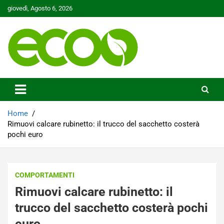
Skip
giovedì, Agosto 6, 2026
to
content
Tutelare il nostro Pianeta è la nostra priorità
Ecoo.it
Home
Rimuovi calcare rubinetto: il trucco del sacchetto costerà
pochi euro
COMPORTAMENTI
Rimuovi calcare rubinetto: il
trucco del sacchetto costerà pochi
euro