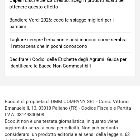
Capelli Lisci e Senza Crespo: scegli i prodotti adatti per
ottenere questo effetto
Bandiere Verdi 2026: ecco le spiagge migliori per i
bambini
Tagliare sempre l’erba non è così innocuo come sembra:
il retroscena che in pochi conoscono
Decifrare i Codici delle Etichette degli Agrumi: Guida per
Identificare le Bucce Non Commestibili
Ecoo.it di proprietà di DMM COMPANY SRL - Corso Vittorio
Emanuele II, 13, 03018 Paliano (FR) - Codice Fiscale e Partita
I.V.A. 03144800608
Ecoo.it non è una testata giornalistica, in quanto viene
aggiornato senza alcuna periodicità. Non può pertanto
considerarsi un prodotto editoriale ai sensi della legge n. 62