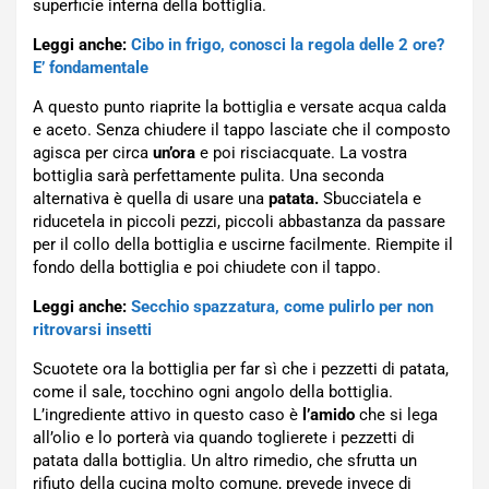
superficie interna della bottiglia.
Leggi anche:
Cibo in frigo, conosci la regola delle 2 ore?
E’ fondamentale
A questo punto riaprite la bottiglia e versate acqua calda
e aceto. Senza chiudere il tappo lasciate che il composto
agisca per circa
un’ora
e poi risciacquate. La vostra
bottiglia sarà perfettamente pulita. Una seconda
alternativa è quella di usare una
patata.
Sbucciatela e
riducetela in piccoli pezzi, piccoli abbastanza da passare
per il collo della bottiglia e uscirne facilmente. Riempite il
fondo della bottiglia e poi chiudete con il tappo.
Leggi anche:
Secchio spazzatura, come pulirlo per non
ritrovarsi insetti
Scuotete ora la bottiglia per far sì che i pezzetti di patata,
come il sale, tocchino ogni angolo della bottiglia.
L’ingrediente attivo in questo caso è
l’amido
che si lega
all’olio e lo porterà via quando toglierete i pezzetti di
patata dalla bottiglia. Un altro rimedio, che sfrutta un
rifiuto della cucina molto comune, prevede invece di