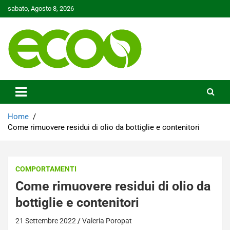
Skip
sabato, Agosto 8, 2026
to
content
Tutelare il nostro Pianeta è la nostra priorità
Ecoo.it
Home
Come rimuovere residui di olio da bottiglie e contenitori
COMPORTAMENTI
Come rimuovere residui di olio da
bottiglie e contenitori
21 Settembre 2022
Valeria Poropat