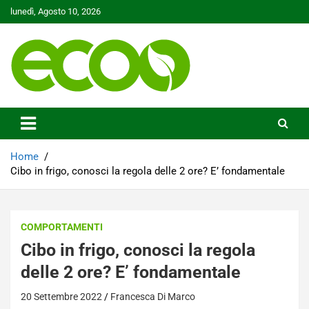
Skip
lunedì, Agosto 10, 2026
to
content
Tutelare il nostro Pianeta è la nostra priorità
Ecoo.it
Home
Cibo in frigo, conosci la regola delle 2 ore? E’ fondamentale
COMPORTAMENTI
Cibo in frigo, conosci la regola
delle 2 ore? E’ fondamentale
20 Settembre 2022
Francesca Di Marco