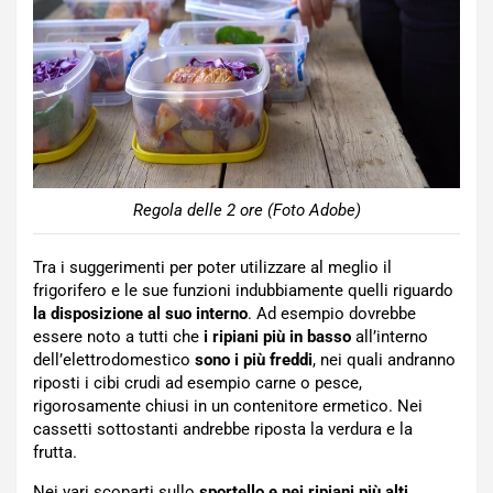
Regola delle 2 ore (Foto Adobe)
Tra i suggerimenti per poter utilizzare al meglio il
frigorifero e le sue funzioni indubbiamente quelli riguardo
la disposizione al suo interno
. Ad esempio dovrebbe
essere noto a tutti che
i ripiani più in basso
all’interno
dell’elettrodomestico
sono i più freddi
, nei quali andranno
riposti i cibi crudi ad esempio carne o pesce,
rigorosamente chiusi in un contenitore ermetico. Nei
cassetti sottostanti andrebbe riposta la verdura e la
frutta.
Nei vari scoparti sullo
sportello e nei ripiani più alti
,