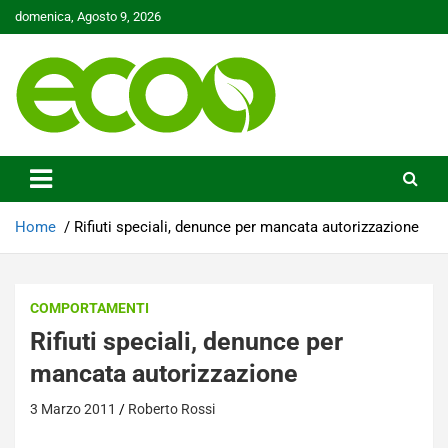
Skip
domenica, Agosto 9, 2026
to
content
Tutelare il nostro Pianeta è la nostra priorità
Ecoo.it
Home
Rifiuti speciali, denunce per mancata autorizzazione
COMPORTAMENTI
Rifiuti speciali, denunce per
mancata autorizzazione
3 Marzo 2011
Roberto Rossi