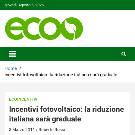
Skip
giovedì, Agosto 6, 2026
to
content
Tutelare il nostro Pianeta è la nostra priorità
Ecoo.it
Home
Incentivi fotovoltaico: la riduzione italiana sarà graduale
ECOINCENTIVI
Incentivi fotovoltaico: la riduzione
italiana sarà graduale
3 Marzo 2011
Roberto Rossi