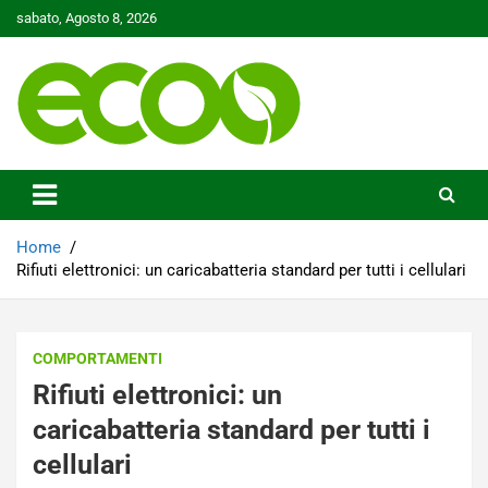
Skip
sabato, Agosto 8, 2026
to
content
Tutelare il nostro Pianeta è la nostra priorità
Ecoo.it
Home
Rifiuti elettronici: un caricabatteria standard per tutti i cellulari
COMPORTAMENTI
Rifiuti elettronici: un
caricabatteria standard per tutti i
cellulari