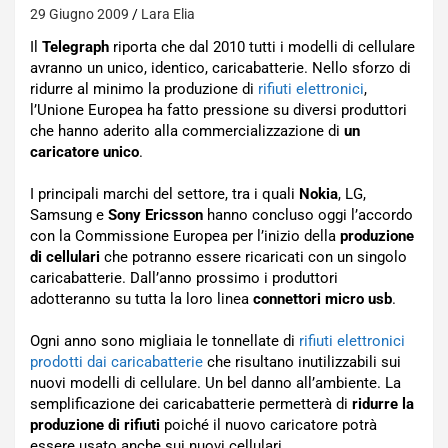
29 Giugno 2009
Lara Elia
Il
Telegraph
riporta che dal 2010 tutti i modelli di cellulare
avranno un unico, identico, caricabatterie. Nello sforzo di
ridurre al minimo la produzione di
rifiuti elettronici
,
l’Unione Europea ha fatto pressione su diversi produttori
che hanno aderito alla commercializzazione di
un
caricatore unico
.
I principali marchi del settore, tra i quali
Nokia
, LG,
Samsung e
Sony Ericsson
hanno concluso oggi l’accordo
con la Commissione Europea per l’inizio della
produzione
di cellulari
che potranno essere ricaricati con un singolo
caricabatterie. Dall’anno prossimo i produttori
adotteranno su tutta la loro linea
connettori micro usb
.
Ogni anno sono migliaia le tonnellate di
rifiuti elettronici
prodotti dai caricabatterie
che risultano inutilizzabili sui
nuovi modelli di cellulare. Un bel danno all’ambiente. La
semplificazione dei caricabatterie permetterà di
ridurre la
produzione di rifiuti
poiché il nuovo caricatore potrà
essere usato anche sui nuovi cellulari.