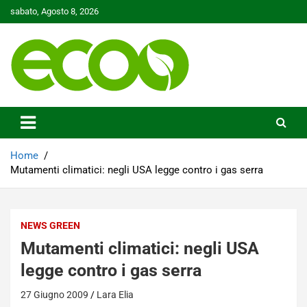
Skip
sabato, Agosto 8, 2026
to
content
Tutelare il nostro Pianeta è la nostra priorità
Ecoo.it
Home
Mutamenti climatici: negli USA legge contro i gas serra
NEWS GREEN
Mutamenti climatici: negli USA
legge contro i gas serra
27 Giugno 2009
Lara Elia