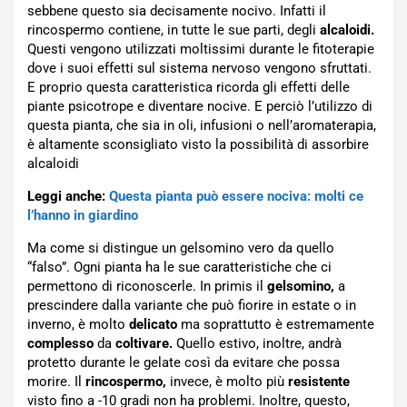
sebbene questo sia decisamente nocivo. Infatti il
rincospermo contiene, in tutte le sue parti, degli
alcaloidi.
Questi vengono utilizzati moltissimi durante le fitoterapie
dove i suoi effetti sul sistema nervoso vengono sfruttati.
E proprio questa caratteristica ricorda gli effetti delle
piante psicotrope e diventare nocive. E perciò l’utilizzo di
questa pianta, che sia in oli, infusioni o nell’aromaterapia,
è altamente sconsigliato visto la possibilità di assorbire
alcaloidi
Leggi anche:
Questa pianta può essere nociva: molti ce
l’hanno in giardino
Ma come si distingue un gelsomino vero da quello
“falso”. Ogni pianta ha le sue caratteristiche che ci
permettono di riconoscerle. In primis il
gelsomino,
a
prescindere dalla variante che può fiorire in estate o in
inverno, è molto
delicato
ma soprattutto è estremamente
complesso
da
coltivare.
Quello estivo, inoltre, andrà
protetto durante le gelate così da evitare che possa
morire. Il
rincospermo,
invece, è molto più
resistente
visto fino a -10 gradi non ha problemi. Inoltre, questo,