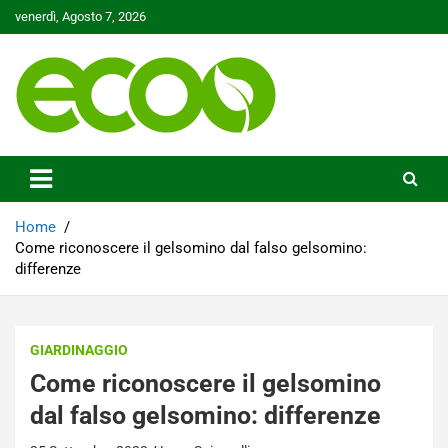
Skip
venerdì, Agosto 7, 2026
to
content
Tutelare il nostro Pianeta è la nostra priorità
Ecoo.it
Home
Come riconoscere il gelsomino dal falso gelsomino:
differenze
GIARDINAGGIO
Come riconoscere il gelsomino
dal falso gelsomino: differenze