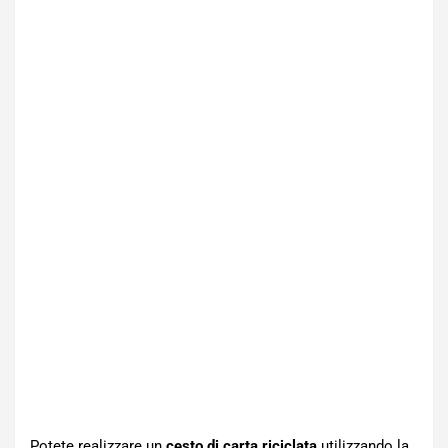
Potete realizzare un
cesto di carta riciclata
utilizzando la