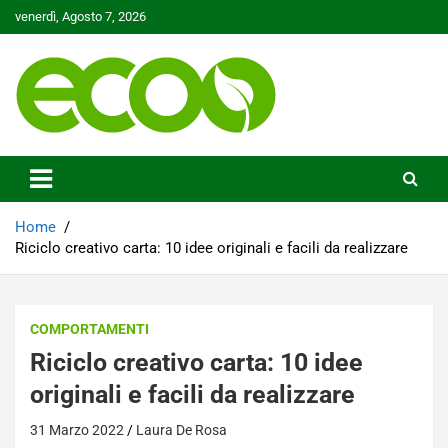
Skip
venerdì, Agosto 7, 2026
to
content
Tutelare il nostro Pianeta è la nostra priorità
Ecoo.it
Home
Riciclo creativo carta: 10 idee originali e facili da realizzare
COMPORTAMENTI
Riciclo creativo carta: 10 idee
originali e facili da realizzare
31 Marzo 2022
Laura De Rosa