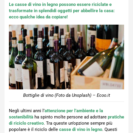
Le casse di vino in legno possono essere riciclate e
trasformate in splendidi oggetti per abbellire la casa:
ecco qualche idea da copiare!
Bottiglie di vino (Foto da Unsplash) – Ecoo.it
Negli ultimi anni l’
attenzione per l’ambiente e la
sostenibilità
ha spinto molte persone ad adottare
pratiche
di riciclo creativo
. Tra queste un’opzione sempre più
popolare è il riciclo delle
casse di vino in legno
. Questi