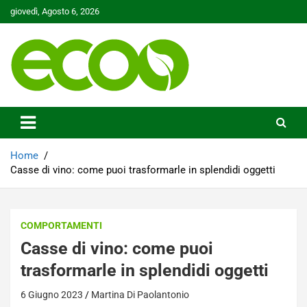
Skip
giovedì, Agosto 6, 2026
to
content
Tutelare il nostro Pianeta è la nostra priorità
Ecoo.it
Home
Casse di vino: come puoi trasformarle in splendidi oggetti
COMPORTAMENTI
Casse di vino: come puoi
trasformarle in splendidi oggetti
6 Giugno 2023
Martina Di Paolantonio