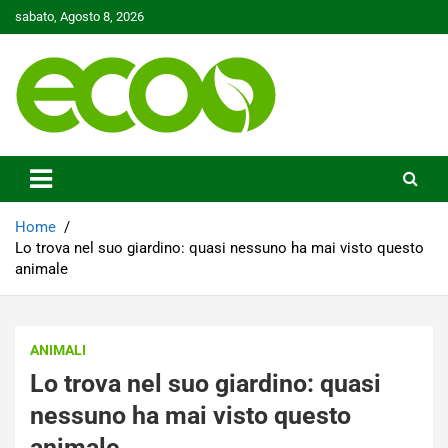
Skip
sabato, Agosto 8, 2026
to
content
Tutelare il nostro Pianeta è la nostra priorità
Ecoo.it
Home
Lo trova nel suo giardino: quasi nessuno ha mai visto questo
animale
ANIMALI
Lo trova nel suo giardino: quasi
nessuno ha mai visto questo
animale