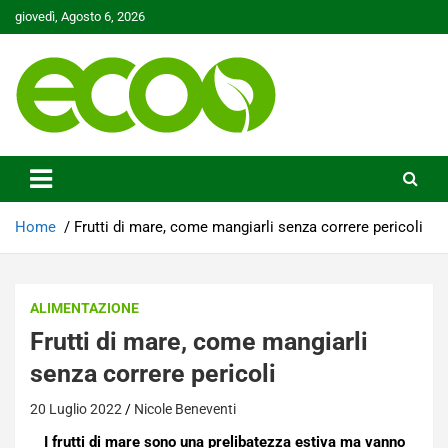
Skip
giovedì, Agosto 6, 2026
to
content
Tutelare il nostro Pianeta è la nostra priorità
Ecoo.it
Home
Frutti di mare, come mangiarli senza correre pericoli
ALIMENTAZIONE
Frutti di mare, come mangiarli
senza correre pericoli
20 Luglio 2022
Nicole Beneventi
I frutti di mare sono una prelibatezza estiva ma vanno