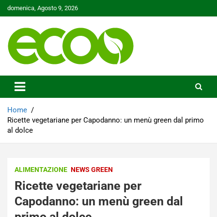
Skip
domenica, Agosto 9, 2026
to
content
Tutelare il nostro Pianeta è la nostra priorità
Ecoo.it
Home
Ricette vegetariane per Capodanno: un menù green dal primo
al dolce
ALIMENTAZIONE
NEWS GREEN
Ricette vegetariane per
Capodanno: un menù green dal
primo al dolce