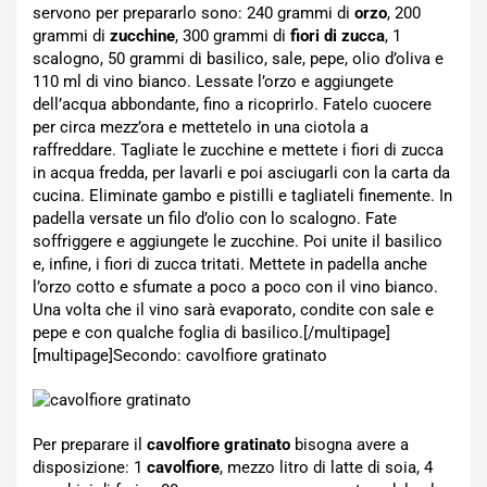
servono per prepararlo sono: 240 grammi di
orzo
, 200
grammi di
zucchine
, 300 grammi di
fiori di zucca
, 1
scalogno, 50 grammi di basilico, sale, pepe, olio d’oliva e
110 ml di vino bianco. Lessate l’orzo e aggiungete
dell’acqua abbondante, fino a ricoprirlo. Fatelo cuocere
per circa mezz’ora e mettetelo in una ciotola a
raffreddare. Tagliate le zucchine e mettete i fiori di zucca
in acqua fredda, per lavarli e poi asciugarli con la carta da
cucina. Eliminate gambo e pistilli e tagliateli finemente. In
padella versate un filo d’olio con lo scalogno. Fate
soffriggere e aggiungete le zucchine. Poi unite il basilico
e, infine, i fiori di zucca tritati. Mettete in padella anche
l’orzo cotto e sfumate a poco a poco con il vino bianco.
Una volta che il vino sarà evaporato, condite con sale e
pepe e con qualche foglia di basilico.[/multipage]
[multipage]
Secondo: cavolfiore gratinato
Per preparare il
cavolfiore gratinato
bisogna avere a
disposizione: 1
cavolfiore
, mezzo litro di latte di soia, 4