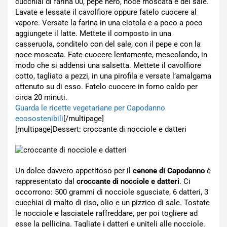
cucchiai di farina 00, pepe nero, noce moscata e del sale.
Lavate e lessate il cavolfiore oppure fatelo cuocere al
vapore. Versate la farina in una ciotola e a poco a poco
aggiungete il latte. Mettete il composto in una
casseruola, conditelo con del sale, con il pepe e con la
noce moscata. Fate cuocere lentamente, mescolando, in
modo che si addensi una salsetta. Mettete il cavolfiore
cotto, tagliato a pezzi, in una pirofila e versate l’amalgama
ottenuto su di esso. Fatelo cuocere in forno caldo per
circa 20 minuti.
Guarda le ricette vegetariane per Capodanno
ecosostenibili
[/multipage]
[multipage]
Dessert: croccante di nocciole e datteri
Un dolce davvero appetitoso per il
cenone di Capodanno
è
rappresentato dal
croccante di nocciole e datteri
. Ci
occorrono: 500 grammi di nocciole sgusciate, 6 datteri, 3
cucchiai di malto di riso, olio e un pizzico di sale. Tostate
le nocciole e lasciatele raffreddare, per poi togliere ad
esse la pellicina. Tagliate i datteri e uniteli alle nocciole.