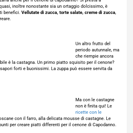
zzarla anche per il cenone di capodanno? Si presta a
 quasi, inoltre nonostante sia un ortaggio dolcissimo, è
i benefici.
Vellutate di zucca, torte salate, creme di zucca
,
reare.
Un altro frutto del
periodo autunnale, ma
che riempie ancora
ile è la castagna. Un primo piatto squisito per il cenone?
 sapori forti e buonissimi. La zuppa può essere servita da
Ma con le castagne
non è finita qui! Le
ricette con le
toscane con il farro, alla delicata mousse di castagne. Le
unti per creare piatti differenti per il cenone di Capodanno.