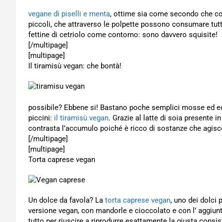
vegane di piselli e menta
, ottime sia come secondo che co
piccoli, che attraverso le polpette possono consumare tutt
fettine di cetriolo come contorno: sono davvero squisite!
[/multipage]
[multipage]
Il tiramisù vegan: che bontà!
possibile? Ebbene si! Bastano poche semplici mosse ed ecco
piccini:
il tiramisù vegan
. Grazie al latte di soia presente i
contrasta l’accumulo poiché è ricco di sostanze che agisc
[/multipage]
[multipage]
Torta caprese vegan
Un dolce da favola? La
torta caprese vegan
, uno dei dolci 
versione vegan, con mandorle e cioccolato e con l’ aggiunta 
tutto per riuscire a riprodurre esattamente la giusta consis