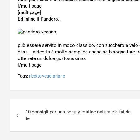
[/multipage]
[multipage]
Ed infine il Pandoro..
può essere servito in modo classico, con zucchero a velo opp
casa. La ricetta è molto semplice anche se bisogna fare tre
otterrete un dolce gustosissimo.
[/multipage]
Tags:
ricette vegetariane
Navigazione
10 consigli per una beauty routine naturale e fai da
articoli
te