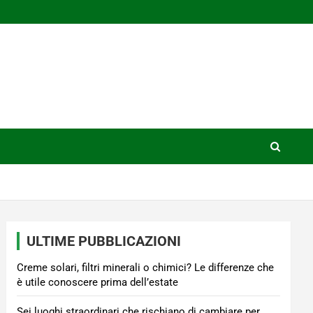
ULTIME PUBBLICAZIONI
Creme solari, filtri minerali o chimici? Le differenze che
è utile conoscere prima dell’estate
Sei luoghi straordinari che rischiano di cambiare per