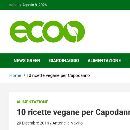
Skip
sabato, Agosto 8, 2026
to
content
Tutelare il nostro Pianeta è la nostra priorità
Ecoo.it
NEWS GREEN
GIARDINAGGIO
ALIMENTAZIONE
Home
10 ricette vegane per Capodanno
ALIMENTAZIONE
10 ricette vegane per Capodan
29 Dicembre 2014
Antonella Navilio