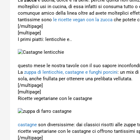
La
zucca
è buona, dolce e fa bene: perché quindi non utili
molteplici usi in cucina, di essa infatti si consuma tutto o
comunque amico della linea oltre ad avete molteplici effett
tantissime sono
le ricette vegan con la zucca
che potete c
[/multipage]
[multipage]
I primi piatti: lenticchie e..
questo mese le nostra tavole con il suo sapore inconfondib
La
zuppa di lenticchie, castagne e funghi porcini
: un mix di
sola, anche frullata per ottenere una prelibata vellutata.
[/multipage]
[multipage]
Ricette vegetariane con le castagne
castagne
son diversissime: dai classici risotti alle zuppe 
ricette vegetariane con le castagne ci offrono tantissimi sp
[/multipage]