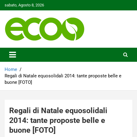
Skip
sabato, Agosto 8, 2026
to
content
Tutelare il nostro Pianeta è la nostra priorità
Ecoo.it
Home
Regali di Natale equosolidali 2014: tante proposte belle e
buone [FOTO]
Regali di Natale equosolidali
2014: tante proposte belle e
buone [FOTO]