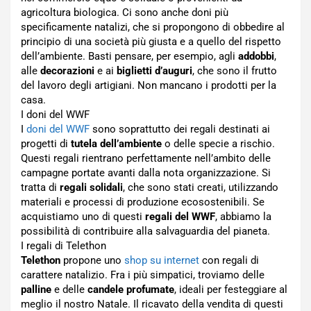
agricoltura biologica. Ci sono anche doni più
specificamente natalizi, che si propongono di obbedire al
principio di una società più giusta e a quello del rispetto
dell’ambiente. Basti pensare, per esempio, agli
addobbi
,
alle
decorazioni
e ai
biglietti d’auguri
, che sono il frutto
del lavoro degli artigiani. Non mancano i prodotti per la
casa.
I doni del WWF
I
doni del WWF
sono soprattutto dei regali destinati ai
progetti di
tutela dell’ambiente
o delle specie a rischio.
Questi regali rientrano perfettamente nell’ambito delle
campagne portate avanti dalla nota organizzazione. Si
tratta di
regali solidali
, che sono stati creati, utilizzando
materiali e processi di produzione ecosostenibili. Se
acquistiamo uno di questi
regali del WWF
, abbiamo la
possibilità di contribuire alla salvaguardia del pianeta.
I regali di Telethon
Telethon
propone uno
shop su internet
con regali di
carattere natalizio. Fra i più simpatici, troviamo delle
palline
e delle
candele profumate
, ideali per festeggiare al
meglio il nostro Natale. Il ricavato della vendita di questi