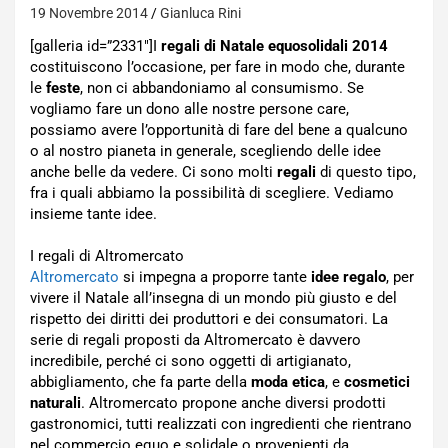
19 Novembre 2014
Gianluca Rini
[galleria id=”2331″]I
regali di Natale equosolidali 2014
costituiscono l’occasione, per fare in modo che, durante
le
feste
, non ci abbandoniamo al consumismo. Se
vogliamo fare un dono alle nostre persone care,
possiamo avere l’opportunità di fare del bene a qualcuno
o al nostro pianeta in generale, scegliendo delle idee
anche belle da vedere. Ci sono molti
regali
di questo tipo,
fra i quali abbiamo la possibilità di scegliere. Vediamo
insieme tante idee.
I regali di Altromercato
Altromercato
si impegna a proporre tante
idee regalo
, per
vivere il Natale all’insegna di un mondo più giusto e del
rispetto dei diritti dei produttori e dei consumatori. La
serie di regali proposti da Altromercato è davvero
incredibile, perché ci sono oggetti di artigianato,
abbigliamento, che fa parte della
moda etica
, e
cosmetici
naturali
. Altromercato propone anche diversi prodotti
gastronomici, tutti realizzati con ingredienti che rientrano
nel commercio equo e solidale o provenienti da