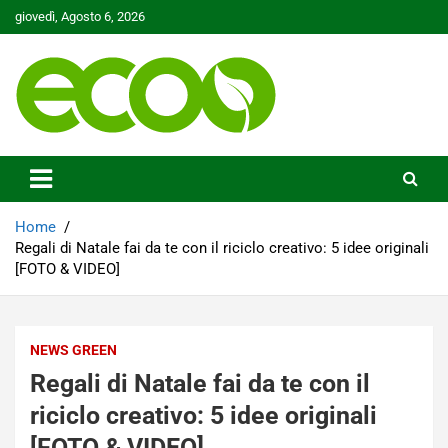
Skip
giovedì, Agosto 6, 2026
to
content
Tutelare il nostro Pianeta è la nostra priorità
Ecoo.it
Home
Regali di Natale fai da te con il riciclo creativo: 5 idee originali
[FOTO & VIDEO]
NEWS GREEN
Regali di Natale fai da te con il
riciclo creativo: 5 idee originali
[FOTO & VIDEO]