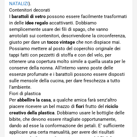
NATALIZI
).
Contenitori decorati
I
barattoli di vetro
possono essere facilmente trasformati
in delle
idee regalo
accattivanti. Dobbiamo
semplicemente usare dei fili di spago, che vanno
arrotolati sui contenitori, descrivendone la circonferenza,
giusto per dare un
tocco vintage
che non dispiace mai.
Possiamo mettere al posto del coperchio originale dei
tappi fatti con pezzetti di stoffa e con del velo, per
ottenere una copertura molto simile a quella usata per le
conserve della nonna. All’interno vanno poste delle
essenze profumate e i barattoli possono essere disposti
sulle mensole della cucina, per dare freschezza a tutto
l’ambiente.
Fiori di plastica
Per
abbellire la casa
, a qualche amica farà senz’altro
piacere ricevere un bel mazzo di
fiori
frutto del
riciclo
creativo della plastica
. Dobbiamo usare le bottiglie delle
bibite, che devono essere ritagliate opportunamente,
dando ad esse la conformazione dei petali. E’ sufficiente
applicare una certa manualità, per avere dei risultati