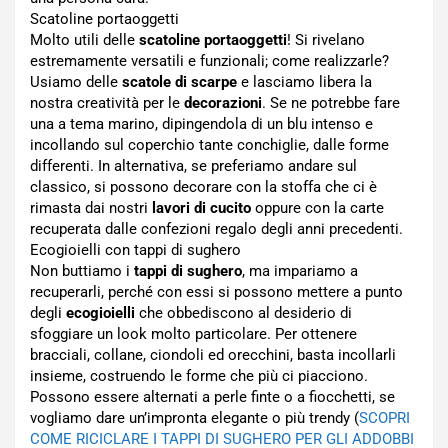
Scatoline portaoggetti
Molto utili delle
scatoline portaoggetti
! Si rivelano
estremamente versatili e funzionali; come realizzarle?
Usiamo delle
scatole di scarpe
e lasciamo libera la
nostra creatività per le
decorazioni
. Se ne potrebbe fare
una a tema marino, dipingendola di un blu intenso e
incollando sul coperchio tante conchiglie, dalle forme
differenti. In alternativa, se preferiamo andare sul
classico, si possono decorare con la stoffa che ci è
rimasta dai nostri
lavori di cucito
oppure con la carte
recuperata dalle confezioni regalo degli anni precedenti.
Ecogioielli con tappi di sughero
Non buttiamo i
tappi di sughero
, ma impariamo a
recuperarli, perché con essi si possono mettere a punto
degli
ecogioielli
che obbediscono al desiderio di
sfoggiare un look molto particolare. Per ottenere
bracciali, collane, ciondoli ed orecchini, basta incollarli
insieme, costruendo le forme che più ci piacciono.
Possono essere alternati a perle finte o a fiocchetti, se
vogliamo dare un’impronta elegante o più trendy (
SCOPRI
COME RICICLARE I TAPPI DI SUGHERO PER GLI ADDOBBI