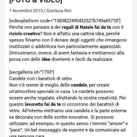
7 Novembre 2013
Gianluca Rini
[videoplatform code=”1383822490432527b749a69718″]
Perché non pensare a dei
regali di Natale fai da te
con il
riciclo creativo
? Non è affatto una cattiva idea, perché
spesso finiamo con il donare degli oggetti che rimangono
inutilizzati o addirittura non particolarmente apprezzati.
Dimostriamo, invece, di avere fantasia e mettiamoci alla
prova con delle
idee
divertenti e facili da realizzare.
[secgalleria id=”1793″]
Candele con i barattoli di vetro
Non c’è niente di meglio delle
candele
, per creare
un’atmosfera speciale in casa. Le candele possono
essere anche regalate, sfruttando la nostra creatività. Per
questo
lavoretto fai da te
ci occorrono dei barattoli di
vetro. All’interno mettiamo una candela e la parte esterna
va decorata con delle scritte evocative. Si possono
utilizzare, ad esempio, in questo senso i termini “amore” e
“pace”. Un bel messaggio da esporre e da comunicare ad
una persona cara.