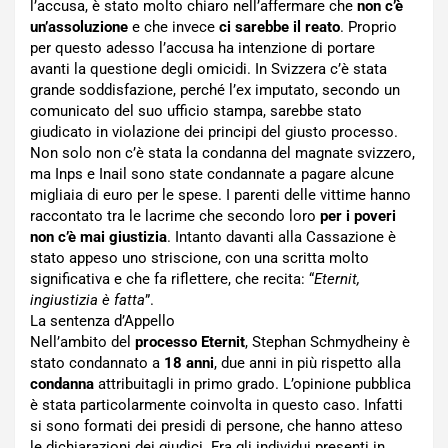
l’accusa, è stato molto chiaro nell’affermare che
non c’è
un’assoluzione
e che invece
ci sarebbe il reato
. Proprio
per questo adesso l’accusa ha intenzione di portare
avanti la questione degli omicidi. In Svizzera c’è stata
grande soddisfazione, perché l’ex imputato, secondo un
comunicato del suo ufficio stampa, sarebbe stato
giudicato in violazione dei principi del giusto processo.
Non solo non c’è stata la condanna del magnate svizzero,
ma Inps e Inail sono state condannate a pagare alcune
migliaia di euro per le spese. I parenti delle vittime hanno
raccontato tra le lacrime che secondo loro
per i poveri
non c’è mai giustizia
. Intanto davanti alla Cassazione è
stato appeso uno striscione, con una scritta molto
significativa e che fa riflettere, che recita: “
Eternit,
ingiustizia è fatta
”.
La sentenza d’Appello
Nell’ambito del
processo Eternit
, Stephan Schmydheiny è
stato condannato a
18 anni
, due anni in più rispetto alla
condanna
attribuitagli in primo grado. L’opinione pubblica
è stata particolarmente coinvolta in questo caso. Infatti
si sono formati dei presidi di persone, che hanno atteso
le dichiarazioni dei giudici. Fra gli individui presenti in