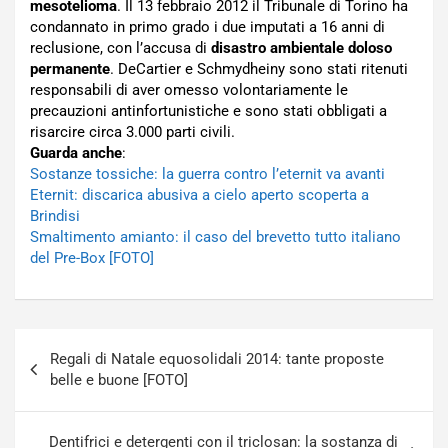
mesotelioma
. Il 13 febbraio 2012 il Tribunale di Torino ha
condannato in primo grado i due imputati a 16 anni di
reclusione, con l’accusa di
disastro ambientale doloso
permanente
. DeCartier e Schmydheiny sono stati ritenuti
responsabili di aver omesso volontariamente le
precauzioni antinfortunistiche e sono stati obbligati a
risarcire circa 3.000 parti civili.
Guarda anche
:
Sostanze tossiche: la guerra contro l’eternit va avanti
Eternit: discarica abusiva a cielo aperto scoperta a
Brindisi
Smaltimento amianto: il caso del brevetto tutto italiano
del Pre-Box [FOTO]
Navigazione
Regali di Natale equosolidali 2014: tante proposte
articoli
belle e buone [FOTO]
Dentifrici e detergenti con il triclosan: la sostanza di