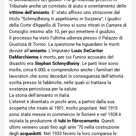
Tribunale anche un comitato di aiuto e orientamento delle
vittime dell’amianto
. E’ stato affisso uno striscione dal
titolo “Schmydheiny, ti aspettiamo in Svizzera”. I giudici
della Corte d’Appello di Torino si sono ritirati in Camera di
Consiglio intorno alle 10, per poi emettere il giudizio.
Il processo ha visto l’ultima udienza presso il Palazzo di
Giustizia di Torino. La questione ha riguardato le morti
dovute all’
amianto
. L’imputato
Louis DeCartier
DeMarchienne
è morto, per cui l’unico accusato del
disastro era
Stephan Schmydheiny
. Le parti lese sono
molte, circa 6.000, e comprendono anche i familiari dei
lavoratori che sono deceduti in conseguenza dell’attività
svolta presso le fabbriche, nelle quali si trattava la
sostanza pericolosa per la salute.
La storia dell’amianto in Italia
L’eternit è diventato in pochi anni, a partire dalla sua
scoperta che risale al 1901, molto popolare. Nel 1915
sono state messe in commercio le fioriere e nel 1928 è
iniziata la produzione di
tubi in fibrocemento
. Questi
ultimi vennero usati fino agli anni ’70 nella costruzione
degli
acquedotti
. Nel 1933 fecero la loro comparsa le