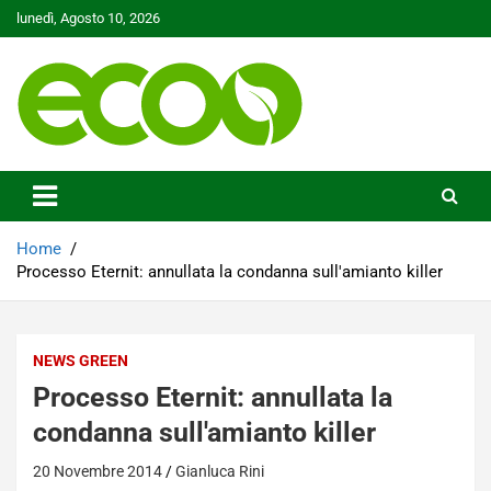
Skip
lunedì, Agosto 10, 2026
to
content
Tutelare il nostro Pianeta è la nostra priorità
Ecoo.it
Home
Processo Eternit: annullata la condanna sull'amianto killer
NEWS GREEN
Processo Eternit: annullata la
condanna sull'amianto killer
20 Novembre 2014
Gianluca Rini