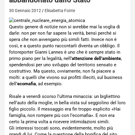
30 Gennaio 2012
Elisabetta Fonte
Questo genere di notizie non si avrebbe mai la voglia di
darle: non per non far sapere la verità, bensì perché si
spera che non avvengano più simili fatti. Invece non è
così, e a questo punto raccontarli diventa un obbligo. Il
fotoreporter Gianni Lannes è uno che è sempre stato in
primo piano per la legalità, nell
’attenzione dell’ambiente
,
spendendosi per uno sviluppo del territorio sensato e
costruttivo. Ma questo, ovviamente, non fa piacere a
molti: a quelli che vivono sui profitti illeciti, sul business
dell’
ecomafia
, ad esempio.
Risale a venerdì scorso l’ultima minaccia: un bigliettino
nell’auto della moglie, in bella vista sul seggiolino del loro
figlio piccolo. Il messaggio era fin troppo esplicito «Hai
famiglia, non rompere più con l’ecomafia». E non era
certo la prima volta a ricevere intimidazioni simili.
Gli interessi toccati sono, evidentemente, molto più
grandi di lui. Come la questione della bonifica del sito