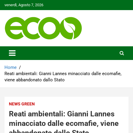
Skip
venerdì, Agosto 7, 2026
to
content
Tutelare il nostro Pianeta è la nostra priorità
Ecoo.it
Home
Reati ambientali: Gianni Lannes minacciato dalle ecomafie,
viene abbandonato dallo Stato
NEWS GREEN
Reati ambientali: Gianni Lannes
minacciato dalle ecomafie, viene
abbandonato dallo Stato