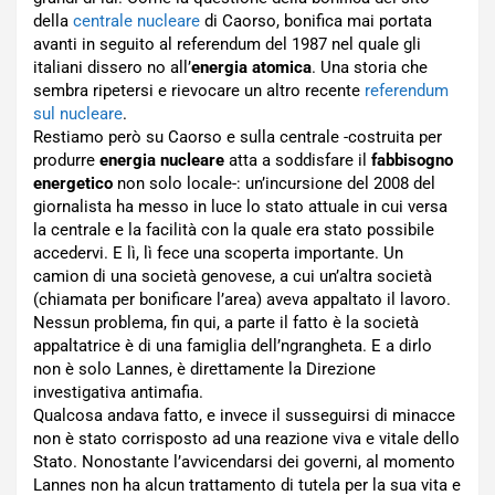
della
centrale nucleare
di Caorso, bonifica mai portata
avanti in seguito al referendum del 1987 nel quale gli
italiani dissero no all’
energia atomica
. Una storia che
sembra ripetersi e rievocare un altro recente
referendum
sul nucleare
.
Restiamo però su Caorso e sulla centrale -costruita per
produrre
energia nucleare
atta a soddisfare il
fabbisogno
energetico
non solo locale-: un’incursione del 2008 del
giornalista ha messo in luce lo stato attuale in cui versa
la centrale e la facilità con la quale era stato possibile
accedervi. E lì, lì fece una scoperta importante. Un
camion di una società genovese, a cui un’altra società
(chiamata per bonificare l’area) aveva appaltato il lavoro.
Nessun problema, fin qui, a parte il fatto è la società
appaltatrice è di una famiglia dell’ngrangheta. E a dirlo
non è solo Lannes, è direttamente la Direzione
investigativa antimafia.
Qualcosa andava fatto, e invece il susseguirsi di minacce
non è stato corrisposto ad una reazione viva e vitale dello
Stato. Nonostante l’avvicendarsi dei governi, al momento
Lannes non ha alcun trattamento di tutela per la sua vita e