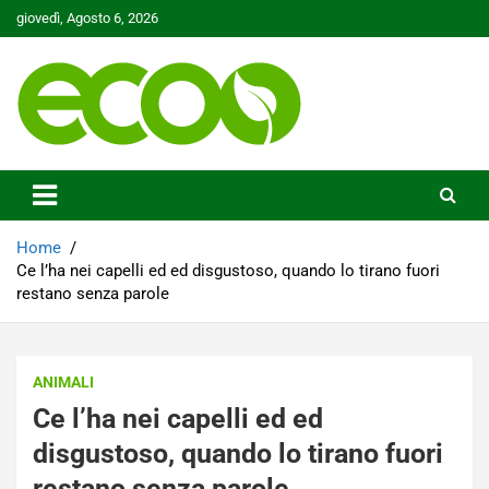
Skip
giovedì, Agosto 6, 2026
to
content
Tutelare il nostro Pianeta è la nostra priorità
Ecoo.it
Home
Ce l’ha nei capelli ed ed disgustoso, quando lo tirano fuori
restano senza parole
ANIMALI
Ce l’ha nei capelli ed ed
disgustoso, quando lo tirano fuori
restano senza parole