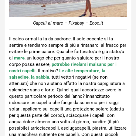
Capelli al mare – Pixabay – Ecoo.it
Il caldo ormai la fa da padrone, il sole cocente si fa
sentire e tendiamo sempre di più a rintanarci al fresco per
evitare le prime calure. Qualche fortunato/a è già stato/a
al
mare
, un luogo che per quanto salutare per il nostro
corpo possa essere,
potrebbe rivelarsi malsano per i
nostri capelli.
Il motivo?
Le alte temperature, la
salsedine, la sabbia,
tutti vettori negativi (se non
attenuati) che non aiutano affatto la nostra capigliatura a
splendere sana e forte. Quindi quali accortezze avere in
questo particolare periodo dell’anno? Innanzitutto
indossare un capello che funge da schermo per i raggi
solari, applicare sui capelli una protezione solare (adatta
per questa parte del corpo), sciacquare i capelli con
acqua dolce almeno una volta al giorno, bandire (il più
possibile) arricciacapelli, asciugacapelli, piastra, utilizzare
una maschera nutriente per capelli. Con questi piccoli