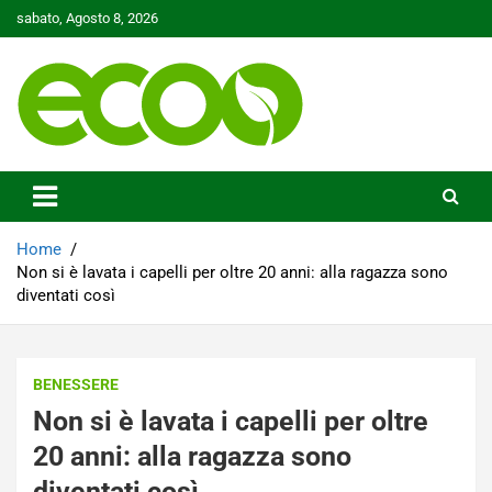
Skip
sabato, Agosto 8, 2026
to
content
Tutelare il nostro Pianeta è la nostra priorità
Ecoo.it
Home
Non si è lavata i capelli per oltre 20 anni: alla ragazza sono
diventati così
BENESSERE
Non si è lavata i capelli per oltre
20 anni: alla ragazza sono
diventati così