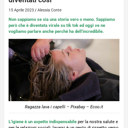
15 Aprile 2023
Alessia Conte
Non sappiamo se sia una storia vero o meno. Sappiamo
però che è diventata virale su tik tok ed oggi ve ne
vogliamo parlare anche perché ha dell’incredibile.
Ragazza lava i capelli – Pixabay – Ecoo.it
L’igiene è un aspetto indispensabile
per la nostra salute e
per le relazioni sociali, lavarsi è un gesto di rispetto verso