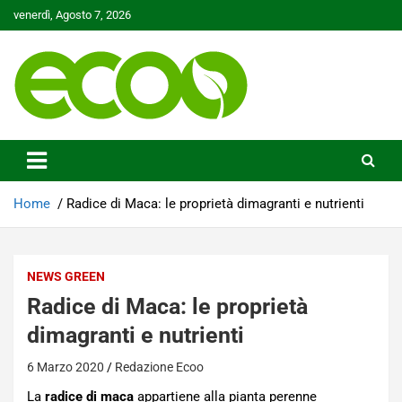
Skip
venerdì, Agosto 7, 2026
to
content
Tutelare il nostro Pianeta è la nostra priorità
Ecoo.it
Home
Radice di Maca: le proprietà dimagranti e nutrienti
NEWS GREEN
Radice di Maca: le proprietà
dimagranti e nutrienti
6 Marzo 2020
Redazione Ecoo
La
radice di maca
appartiene alla pianta perenne