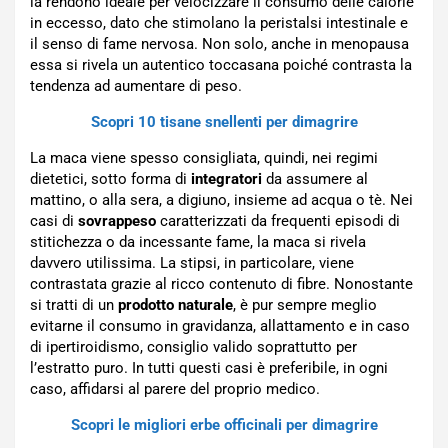
la rendono ideale per velocizzare il consumo delle calorie
in eccesso, dato che stimolano la peristalsi intestinale e
il senso di fame nervosa. Non solo, anche in menopausa
essa si rivela un autentico toccasana poiché contrasta la
tendenza ad aumentare di peso.
Scopri 10 tisane snellenti per dimagrire
La maca viene spesso consigliata, quindi, nei regimi
dietetici, sotto forma di
integratori
da assumere al
mattino, o alla sera, a digiuno, insieme ad acqua o tè. Nei
casi di
sovrappeso
caratterizzati da frequenti episodi di
stitichezza o da incessante fame, la maca si rivela
davvero utilissima. La stipsi, in particolare, viene
contrastata grazie al ricco contenuto di fibre. Nonostante
si tratti di un
prodotto naturale
, è pur sempre meglio
evitarne il consumo in gravidanza, allattamento e in caso
di ipertiroidismo, consiglio valido soprattutto per
l’estratto puro. In tutti questi casi è preferibile, in ogni
caso, affidarsi al parere del proprio medico.
Scopri le migliori erbe officinali per dimagrire