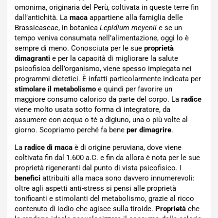
omonima, originaria del Perù, coltivata in queste terre fin
dall’antichità. La
maca
appartiene alla famiglia delle
Brassicaseae, in botanica
Lepidium meyenii
e se un
tempo veniva consumata nell’alimentazione, oggi lo è
sempre di meno. Conosciuta per le sue
proprietà
dimagranti
e per la capacità di migliorare la salute
psicofisica dell’organismo, viene spesso impiegata nei
programmi dietetici. È infatti particolarmente indicata per
stimolare il metabolismo
e quindi per favorire un
maggiore consumo calorico da parte del corpo. La
radice
viene molto usata sotto forma di integratore, da
assumere con acqua o tè a digiuno, una o più volte al
giorno. Scopriamo perché fa bene
per dimagrire
.
La
radice di maca
è di origine peruviana, dove viene
coltivata fin dal 1.600 a.C. e fin da allora è nota per le sue
proprietà rigeneranti dal punto di vista psicofisico. I
benefici
attribuiti alla maca sono davvero innumerevoli:
oltre agli aspetti anti-stress si pensi alle proprietà
tonificanti e stimolanti del metabolismo, grazie al ricco
contenuto di iodio che agisce sulla tiroide.
Proprietà
che