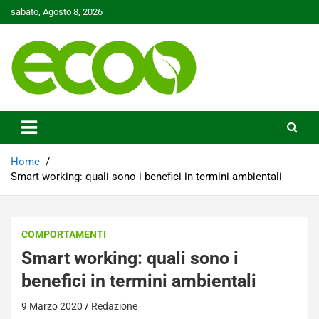
Skip
sabato, Agosto 8, 2026
to
content
Tutelare il nostro Pianeta è la nostra priorità
Ecoo.it
Home
Smart working: quali sono i benefici in termini ambientali
COMPORTAMENTI
Smart working: quali sono i
benefici in termini ambientali
9 Marzo 2020
Redazione