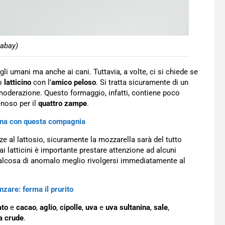
xabay)
i umani ma anche ai cani. Tuttavia, a volte, ci si chiede se
mo
latticino
con l’
amico peloso
. Si tratta sicuramente di un
oderazione. Questo formaggio, infatti, contiene poco
enoso per il
quattro
zampe
.
bina con questa compagnia
nze al lattosio, sicuramente la mozzarella sarà del tutto
 ai latticini è importante prestare attenzione ad alcuni
qualcosa di anomalo meglio rivolgersi immediatamente al
nzare: ferma il prurito
ato
e
cacao
,
aglio
,
cipolle
,
uva
e
uva
sultanina
,
sale
,
a
crude
.