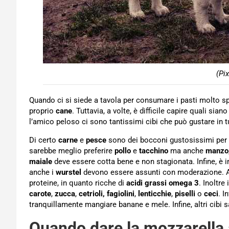
(Pi
Quando ci si siede a tavola per consumare i pasti molto spe
proprio
cane
. Tuttavia, a volte, è difficile capire quali siano
l’amico peloso ci sono tantissimi cibi che può gustare in 
Di certo
carne
e
pesce
sono dei bocconi gustosissimi per 
sarebbe meglio preferire
pollo
e
tacchino
ma anche
manzo
maiale
deve essere cotta bene e non stagionata. Infine, è i
anche i
wurstel
devono essere assunti con moderazione.
proteine, in quanto ricche di
acidi grassi omega 3
. Inoltr
carote
,
zucca
,
cetrioli,
fagiolini
,
lenticchie
,
piselli
o
ceci
. I
tranquillamente mangiare banane e mele. Infine, altri cibi 
Quando dare la mozzarella a