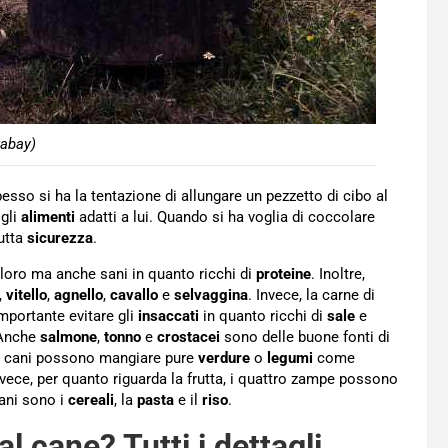
xabay)
sso si ha la tentazione di allungare un pezzetto di cibo al
 gli
alimenti
adatti a lui. Quando si ha voglia di coccolare
tutta
sicurezza
.
loro ma anche sani in quanto ricchi di
proteine
. Inoltre,
,
vitello
,
agnello
,
cavallo
e
selvaggina
. Invece, la carne di
mportante evitare gli
insaccati
in quanto ricchi di
sale
e
 Anche
salmone
,
tonno
e
crostacei
sono delle buone fonti di
e i cani possono mangiare pure
verdure
o
legumi
come
nvece, per quanto riguarda la frutta, i quattro zampe possono
sani sono i
cereali
, la
pasta
e il
riso
.
l cane? Tutti i dettagli