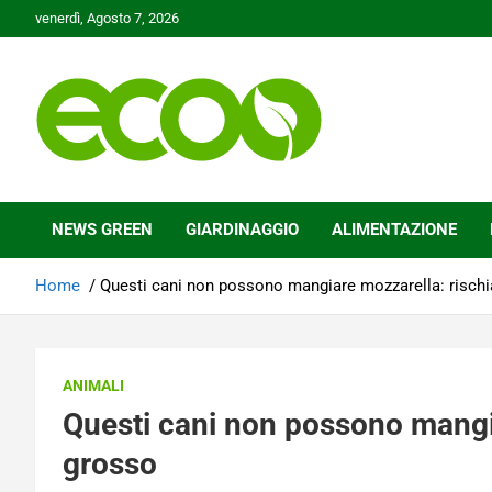
Skip
venerdì, Agosto 7, 2026
to
content
Tutelare il nostro Pianeta è la nostra priorità
Ecoo.it
NEWS GREEN
GIARDINAGGIO
ALIMENTAZIONE
Home
Questi cani non possono mangiare mozzarella: risch
ANIMALI
Questi cani non possono mangi
grosso