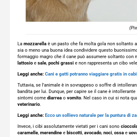
(Pi
La
mozzarella
è un pasto che fa molta gola non soltanto agl
sia o meno una buona idea condividere questo buonissi
formaggio magro che il cane può assumere soltanto con m
lattosio
e
sale
,
pochi
grassi
e non rappresenta un cibo vel
Leggi anche:
Cani e gatti potranno viaggiare gratis in ca
Tuttavia, se l’animale è in sovrappeso o soffre di intollera
bandita per lui. Dunque, per capire se il cane è intollerante
sintomi come
diarrea
o
vomito
. Nel caso in cui si nota 
veterinario
.
Leggi anche:
Ecco un sollievo naturale per la puntura di za
Invece, i cibi assolutamente vietati per i cani sono
cioccol
caramelle
,
merendine
e
biscotti
,
avocado
,
noci
,
ossa
e
uov