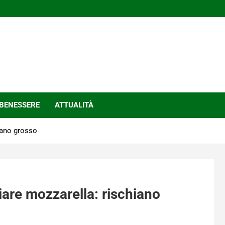
BENESSERE
ATTUALITÀ
iano grosso
are mozzarella: rischiano