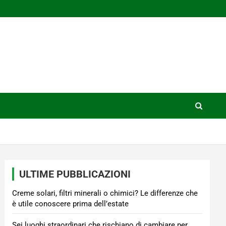
ULTIME PUBBLICAZIONI
Creme solari, filtri minerali o chimici? Le differenze che
è utile conoscere prima dell’estate
Sei luoghi straordinari che rischiano di cambiare per