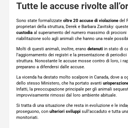
Tutte le accuse rivolte all’
Sono state formalizzate
oltre 20 accuse di violazione
del F
proprietari della struttura, Derek e Barbara Zavitsky: ques
custodia
al superamento del numero massimo di procioni os
riabilitazione solo agli animali che hanno una reale possibi
Molti di questi animali, inoltre, erano
detenuti
in stato di c
l’aggiornamento dei registri e la presentazione di periodici 
struttura. Nonostante le accuse mosse contro di loro, i ra
preparano a difendersi dalle accuse.
La vicenda ha destato molto scalpore in Canada, dove a ogg
dello stesso Ministero, che ha portato avanti
un’operazione
Infatti, la preoccupazione principale per gli animali sequest
improvvisamente rimossi dal loro ambiente abituale.
Si tratta di una situazione che resta in evoluzione e le ind
proseguono, con
ulteriori sviluppi
sull’accaduto e tutta un
monitoriati.