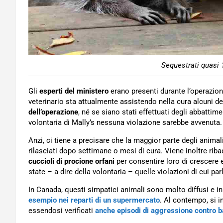
Sequestrati quasi 1
Gli
esperti del ministero
erano presenti durante l’operazion
veterinario sta attualmente assistendo nella cura alcuni 
dell’operazione
, né se siano stati effettuati degli abbattim
volontaria di Mally’s nessuna violazione sarebbe avvenuta.
Anzi, ci tiene a precisare che la maggior parte degli anima
rilasciati dopo settimane o mesi di cura. Viene inoltre rib
cuccioli di procione orfani
per consentire loro di crescere 
state – a dire della volontaria – quelle violazioni di cui parl
In Canada, questi simpatici animali sono molto diffusi e i
esempio nei reparti di un supermercato
. Al contempo, si i
essendosi verificati
anche episodi di aggressione contro 