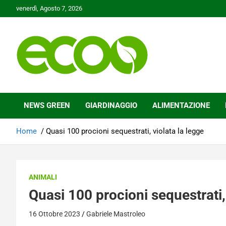
Skip
venerdì, Agosto 7, 2026
to
content
Tutelare il nostro Pianeta è la nostra priorità
Ecoo.it
NEWS GREEN
GIARDINAGGIO
ALIMENTAZIONE
Home
Quasi 100 procioni sequestrati, violata la legge
ANIMALI
Quasi 100 procioni sequestrati, 
16 Ottobre 2023
Gabriele Mastroleo