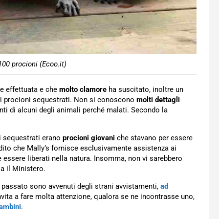
00 procioni (Ecoo.it)
e effettuata e che
molto clamore
ha suscitato, inoltre un
dei procioni sequestrati. Non si conoscono
molti dettagli
enti di alcuni degli animali perché malati. Secondo la
li sequestrati erano
procioni giovani
che stavano per essere
adito che Mally’s fornisce esclusivamente assistenza ai
e essere liberati nella natura. Insomma, non vi sarebbero
a il Ministero.
n passato sono avvenuti degli strani avvistamenti,
ad
nvita a fare molta attenzione, qualora se ne incontrasse uno,
bambini
.