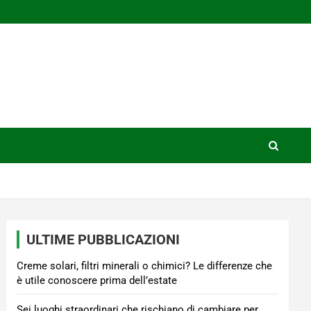
ULTIME PUBBLICAZIONI
Creme solari, filtri minerali o chimici? Le differenze che
è utile conoscere prima dell’estate
Sei luoghi straordinari che rischiano di cambiare per