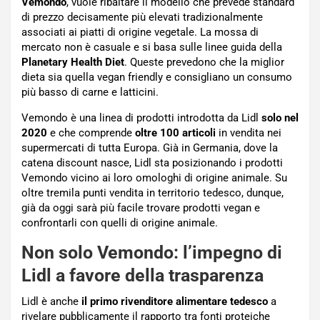
Vemondo
, vuole ribaltare il modello che prevede standard
di prezzo decisamente più elevati tradizionalmente
associati ai piatti di origine vegetale. La mossa di
mercato non è casuale e si basa sulle linee guida della
Planetary Health Diet
. Queste prevedono che la miglior
dieta sia quella vegan friendly e consigliano un consumo
più basso di carne e latticini.
Vemondo è una linea di prodotti introdotta da Lidl
solo nel
2020
e che comprende
oltre 100 articoli
in vendita nei
supermercati di tutta Europa. Già in Germania, dove la
catena discount nasce, Lidl sta posizionando i prodotti
Vemondo vicino ai loro omologhi di origine animale. Su
oltre tremila punti vendita in territorio tedesco, dunque,
già da oggi sarà più facile trovare prodotti vegan e
confrontarli con quelli di origine animale.
Non solo Vemondo: l’impegno di
Lidl a favore della trasparenza
Lidl è anche
il primo rivenditore alimentare tedesco
a
rivelare pubblicamente il rapporto tra fonti proteiche