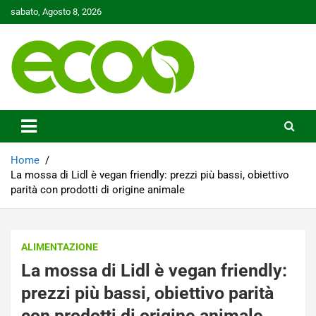
Skip
sabato, Agosto 8, 2026
to
content
Tutelare il nostro Pianeta è la nostra priorità
Ecoo.it
Home
La mossa di Lidl è vegan friendly: prezzi più bassi, obiettivo
parità con prodotti di origine animale
ALIMENTAZIONE
La mossa di Lidl è vegan friendly:
prezzi più bassi, obiettivo parità
con prodotti di origine animale