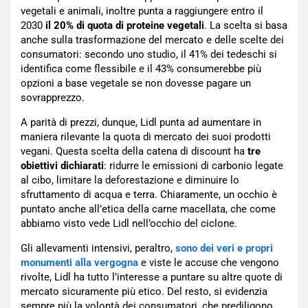
vegetali e animali, inoltre punta a raggiungere entro il
2030
il 20% di quota di proteine vegetali
. La scelta si basa
anche sulla trasformazione del mercato e delle scelte dei
consumatori: secondo uno studio, il 41% dei tedeschi si
identifica come flessibile e il 43% consumerebbe più
opzioni a base vegetale se non dovesse pagare un
sovrapprezzo.
A parità di prezzi, dunque, Lidl punta ad aumentare in
maniera rilevante la quota di mercato dei suoi prodotti
vegani. Questa scelta della catena di discount ha
tre
obiettivi dichiarati
: ridurre le emissioni di carbonio legate
al cibo, limitare la deforestazione e diminuire lo
sfruttamento di acqua e terra. Chiaramente, un occhio è
puntato anche all’etica della carne macellata, che come
abbiamo visto vede Lidl nell’occhio del ciclone.
Gli allevamenti intensivi, peraltro,
sono dei veri e propri
monumenti alla vergogna
e viste le accuse che vengono
rivolte, Lidl ha tutto l’interesse a puntare su altre quote di
mercato sicuramente più etico. Del resto, si evidenzia
sempre più la volontà dei consumatori, che prediligono