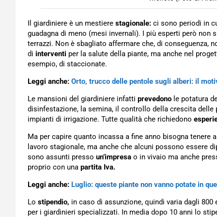
Il giardiniere è un mestiere
stagionale:
ci sono periodi in cu
guadagna di meno (mesi invernali). I più esperti però non 
terrazzi. Non è sbagliato affermare che, di conseguenza, n
di
interventi
per la salute della piante, ma anche nel progetta
esempio, di staccionate.
Leggi anche:
Orto, trucco delle pentole sugli alberi: il mot
Le mansioni del giardiniere infatti
prevedono
le potatura de
disinfestazione, la semina, il controllo della crescita delle 
impianti di irrigazione. Tutte qualità che richiedono
esperi
Ma per capire quanto incassa a fine anno bisogna tenere 
lavoro stagionale, ma anche che alcuni possono essere dipe
sono assunti presso
un’impresa
o in vivaio ma anche press
proprio con una
partita Iva.
Leggi anche:
Luglio: queste piante non vanno potate in q
Lo
stipendio,
in caso di assunzione, quindi varia dagli 800 e
per i giardinieri specializzati. In media dopo 10 anni lo sti