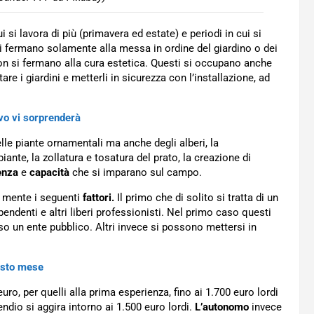
i si lavora di più (primavera ed estate) e periodi in cui si
si fermano solamente alla messa in ordine del giardino o dei
on si fermano alla cura estetica. Questi si occupano anche
re i giardini e metterli in sicurezza con l’installazione, ad
ivo vi sorprenderà
lle piante ornamentali ma anche degli alberi, la
piante, la zollatura e tosatura del prato, la creazione di
enza
e
capacità
che si imparano sul campo.
a mente i seguenti
fattori.
Il primo che di solito si tratta di un
ndenti e altri liberi professionisti. Nel primo caso questi
o un ente pubblico. Altri invece si possono mettersi in
uesto mese
uro, per quelli alla prima esperienza, fino ai 1.700 euro lordi
pendio si aggira intorno ai 1.500 euro lordi.
L’autonomo
invece