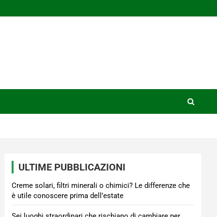
ULTIME PUBBLICAZIONI
Creme solari, filtri minerali o chimici? Le differenze che
è utile conoscere prima dell’estate
Sei luoghi straordinari che rischiano di cambiare per