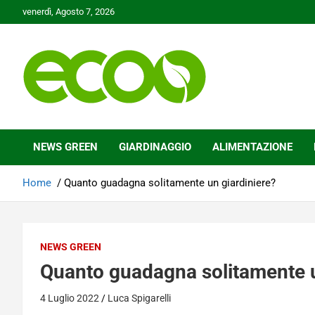
Skip
venerdì, Agosto 7, 2026
to
content
Tutelare il nostro Pianeta è la nostra priorità
Ecoo.it
NEWS GREEN
GIARDINAGGIO
ALIMENTAZIONE
Home
Quanto guadagna solitamente un giardiniere?
NEWS GREEN
Quanto guadagna solitamente u
4 Luglio 2022
Luca Spigarelli