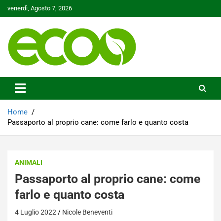
Skip
venerdì, Agosto 7, 2026
to
content
Tutelare il nostro Pianeta è la nostra priorità
Ecoo.it
Home
Passaporto al proprio cane: come farlo e quanto costa
ANIMALI
Passaporto al proprio cane: come
farlo e quanto costa
4 Luglio 2022
Nicole Beneventi