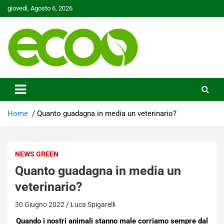
Skip
giovedì, Agosto 6, 2026
to
content
Tutelare il nostro Pianeta è la nostra priorità
Ecoo.it
Home
Quanto guadagna in media un veterinario?
NEWS GREEN
Quanto guadagna in media un
veterinario?
30 Giugno 2022
Luca Spigarelli
Quando i nostri animali stanno male corriamo sempre dal