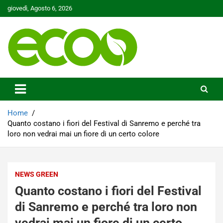
Skip
giovedì, Agosto 6, 2026
to
content
Tutelare il nostro Pianeta è la nostra priorità
Ecoo.it
Home
Quanto costano i fiori del Festival di Sanremo e perché tra
loro non vedrai mai un fiore di un certo colore
NEWS GREEN
Quanto costano i fiori del Festival
di Sanremo e perché tra loro non
vedrai mai un fiore di un certo