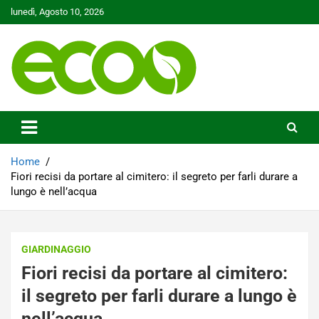
Skip
lunedì, Agosto 10, 2026
to
content
Tutelare il nostro Pianeta è la nostra priorità
Ecoo.it
Home
Fiori recisi da portare al cimitero: il segreto per farli durare a
lungo è nell’acqua
GIARDINAGGIO
Fiori recisi da portare al cimitero:
il segreto per farli durare a lungo è
nell’acqua