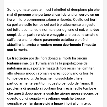
Sono giornate queste in cui i cimiteri si riempiono più che
mai di
persone
che
portano ai cari defunti un cero o un un
fiore
in loro commemorazione e ricordo. Quello dei
fiori
da portare sulle tombe dei cari è praticamente un gesto
del tutto spontaneo e normale per ognuno di noi, e ha
due
scopi
: da un parte
rendere omaggio
alle persone amate e
dall’altra una funzione puramente estetica e cioè di
abbellire la tomba e
rendere meno deprimente l’impatto
con la morte
.
La
tradizione
poi dei fiori donati ai morti ha origini
lontanissime,
già
13mila anni
fa la popolazione dei
natufiana
usava portare mazzi di fiori recisi nei cimiteri,
allo stesso modo i
romani e greci
coprivano di fiori le
tombe dei morti. Un legame indissolubile che è
particolarmente sentito in questo periodo dell’anno. Il
problema di quando si portano
fiori recisi sulle tombe
è
che questi dopo appena
qualche giorno appassiscono
, per
questo qui di seguito vi sveliamo
qualche trucco
semplice per far
durare più a lungo
i fiori al cimitero.