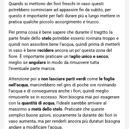
Quando si mettono dei fiori freschi in vaso questi
potrebbero cominciare ad appassire fin da subito, per
questo è importante per farli durare più a lungo mettere in
pratica qualche piccolo accorgimento e trucco.
Per prima cosa è bene sapere che durante il tragitto la
parte finale dello
stelo
potrebbe essersi rovinata troppo e
quindi non assorbire bene l’acqua, quindi prima di metterli
in vaso è bene
recidere
ancora un po’ questa zona del
fiore. È importante praticare un t
aglio unico e secco
,
meglio se
angolare
in modo da rimuovere tutta
l’eventuale parte marcia.
Attenzione poi a
non lasciare parti verdi
come
le foglie
nell’acqua
, marcirebbero nel giro di poche ore rovinando
l’acqua e di conseguenza anche i fiori, quindi meglio
rimuoverle se in eccesso. Non bisogna mai poi esagerare
con la
quantità di acqua
, l’ideale sarebbe arrivare al
massimo a
metà dello stelo
. Praticate che queste
semplici buone azioni, sicuramente la durante dei fiori in
vaso aumenta, ma per renderli ancora più duraturi bisogna
andare a modificare l’acqua.