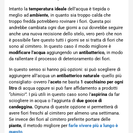
Intanto la
temperatura ideale
dell’acqua è tiepida o
meglio ad
ambiente,
in quanto sia troppo calda che
troppo fredda potrebbero rovinare i fiori. Questa poi
andrebbe cambiata ogni due giorni a cui dovrebbe seguire
anche una nuova recisione dello stelo, vero però che non
è possibile fare questo tutti i giorni se si tratta di fiori che
sono al cimitero. In questo caso il modo migliore è
modificare l’acqua
aggiungendo un
antibatterico,
in modo
da rallentare il processo di deterioramento dei fiori.
In questo senso si hanno più opzioni: si può scegliere di
aggiungere all’acqua un
antibatterico naturale
-quello più
consigliato- ovvero l’
aceto
ne basta
1 cucchiaino per ogni
litro
di acqua oppure si può fare affidamento a prodotti
“chimici”.
I più utili in questo caso sono l’
aspirina
da far
sciogliere in acqua o l’aggiunta di
due gocce di
candeggina.
Ognuna di queste opzione vi permetterà di
avere fiori freschi al cimitero per almeno una settimana.
Se invece dei fiori al cimitero preferite portare delle
piante,
il metodo migliore per
farle vivere più a lungo è
questo
.