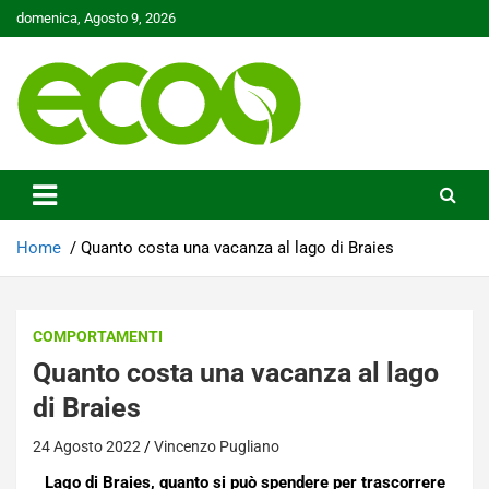
Skip
domenica, Agosto 9, 2026
to
content
Tutelare il nostro Pianeta è la nostra priorità
Ecoo.it
Home
Quanto costa una vacanza al lago di Braies
COMPORTAMENTI
Quanto costa una vacanza al lago
di Braies
24 Agosto 2022
Vincenzo Pugliano
Lago di Braies, quanto si può spendere per trascorrere