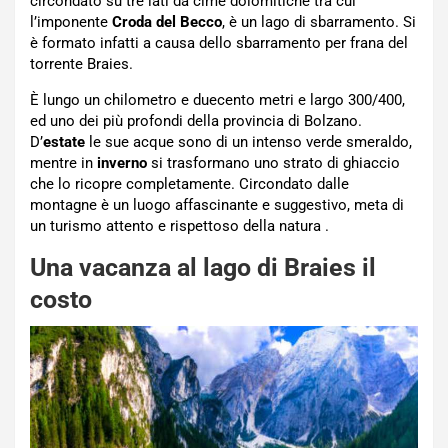
circondato su tre lati da cime dolomitiche tra cui
l’imponente
Croda del Becco
, è un lago di sbarramento. Si
è formato infatti a causa dello sbarramento per frana del
torrente Braies.
È lungo un chilometro e duecento metri e largo 300/400,
ed uno dei più profondi della provincia di Bolzano.
D’
estate
le sue acque sono di un intenso verde smeraldo,
mentre in
inverno
si trasformano uno strato di ghiaccio
che lo ricopre completamente. Circondato dalle
montagne è un luogo affascinante e suggestivo, meta di
un turismo attento e rispettoso della natura .
Una vacanza al lago di Braies il
costo