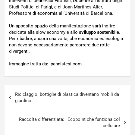
interventi di Jean-Paul Fitoussi, Docente all’Istituto degli
Studi Politici di Parigi, e di Joan Martines Alier,
Professore di economia all’Università di Barcellona.
Un apposito spazio della manifestazione sarà inoltre
dedicata alla slow economy e allo
sviluppo sostenibile
.
Per ribadire, ancora una volta, che economia ed ecologia
non devono necessariamente percorrere due rotte
divergenti.
Immagine tratta da: ipannistesi.com
Navigazione
Riciclaggio: bottiglie di plastica diventano mobili da
articoli
giardino
Raccolta differenziata: l'Ecopoint che funziona col
cellulare