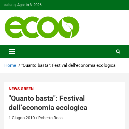
Skip
sabato, Agosto 8, 2026
to
content
Tutelare il nostro Pianeta è la nostra priorità
Ecoo.it
Home
"Quanto basta": Festival dell’economia ecologica
NEWS GREEN
"Quanto basta": Festival
dell’economia ecologica
1 Giugno 2010
Roberto Rossi