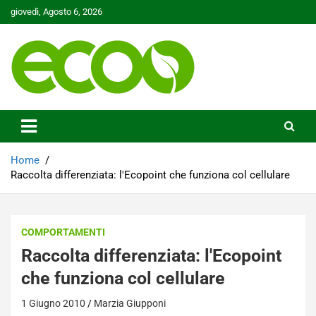
Skip
giovedì, Agosto 6, 2026
to
content
Tutelare il nostro Pianeta è la nostra priorità
Ecoo.it
Home
Raccolta differenziata: l'Ecopoint che funziona col cellulare
COMPORTAMENTI
Raccolta differenziata: l'Ecopoint
che funziona col cellulare
1 Giugno 2010
Marzia Giupponi