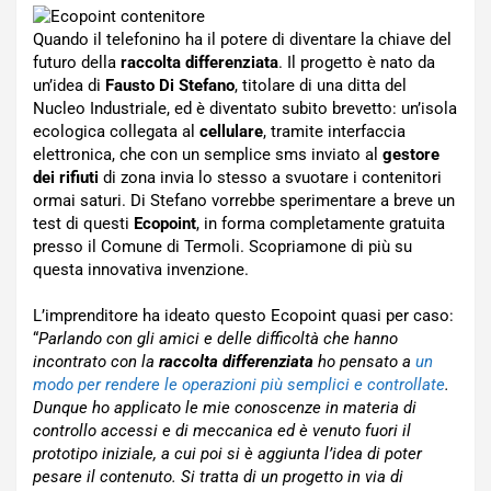
Quando il telefonino ha il potere di diventare la chiave del
futuro della
raccolta differenziata
. Il progetto è nato da
un’idea di
Fausto Di Stefano
, titolare di una ditta del
Nucleo Industriale, ed è diventato subito brevetto: un’isola
ecologica collegata al
cellulare
, tramite interfaccia
elettronica, che con un semplice sms inviato al
gestore
dei rifiuti
di zona invia lo stesso a svuotare i contenitori
ormai saturi. Di Stefano vorrebbe sperimentare a breve un
test di questi
Ecopoint
, in forma completamente gratuita
presso il Comune di Termoli. Scopriamone di più su
questa innovativa invenzione.
L’imprenditore ha ideato questo Ecopoint quasi per caso:
“
Parlando con gli amici e delle difficoltà che hanno
incontrato con la
raccolta differenziata
ho pensato a
un
modo per rendere le operazioni più semplici e controllate
.
Dunque ho applicato le mie conoscenze in materia di
controllo accessi e di meccanica ed è venuto fuori il
prototipo iniziale, a cui poi si è aggiunta l’idea di poter
pesare il contenuto. Si tratta di un progetto in via di