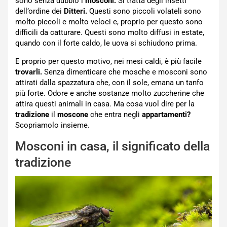
sono senza dubbio i
mosconi.
Si tratta degli insetti
dell’ordine dei
Ditteri.
Questi sono piccoli volateli sono
molto piccoli e molto veloci e, proprio per questo sono
difficili da catturare. Questi sono molto diffusi in estate,
quando con il forte caldo, le uova si schiudono prima.
E proprio per questo motivo, nei mesi caldi, è più facile
trovarli.
Senza dimenticare che mosche e mosconi sono
attirati dalla spazzatura che, con il sole, emana un tanfo
più forte. Odore e anche sostanze molto zuccherine che
attira questi animali in casa. Ma cosa vuol dire per la
tradizione
il
moscone
che entra negli
appartamenti?
Scopriamolo insieme.
Mosconi in casa, il significato della
tradizione