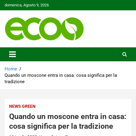
Skip
domenica, Agosto 9, 2026
to
content
Tutelare il nostro Pianeta è la nostra priorità
Ecoo.it
Home
Quando un moscone entra in casa: cosa significa per la
tradizione
NEWS GREEN
Quando un moscone entra in casa:
cosa significa per la tradizione