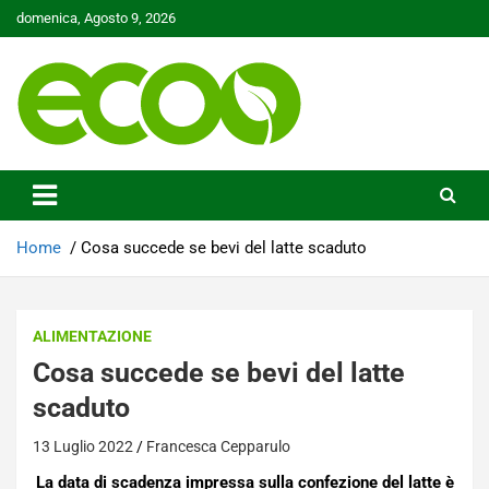
Skip
domenica, Agosto 9, 2026
to
content
Tutelare il nostro Pianeta è la nostra priorità
Ecoo.it
Home
Cosa succede se bevi del latte scaduto
ALIMENTAZIONE
Cosa succede se bevi del latte
scaduto
13 Luglio 2022
Francesca Cepparulo
La data di scadenza impressa sulla confezione del latte è