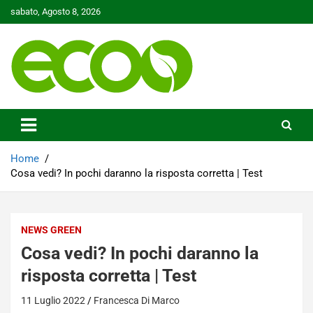
Skip
sabato, Agosto 8, 2026
to
content
Tutelare il nostro Pianeta è la nostra priorità
Ecoo.it
Home
Cosa vedi? In pochi daranno la risposta corretta | Test
NEWS GREEN
Cosa vedi? In pochi daranno la
risposta corretta | Test
11 Luglio 2022
Francesca Di Marco