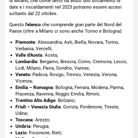
di Milano, che come detto ha avuto uno slittamento di
date e i riscaldamenti nel 2023 potranno essere accesi
soltanto dal 22 ottobre.
Questo
l’elenco
che comprende gran parte del Nord del
Paese (oltre a Milano ci sono anche Torino e Bologna):
Piemonte
: Alessandria, Asti, Biella, Novara, Torino,
Verbania, Vercelli;
Valle d’Aosta
: Aosta;
Lombardia
: Bergamo, Brescia, Como, Cremona, Lecco,
Lodi, Milano, Pavia, Sondrio, Varese;
Veneto:
Padova, Rovigo, Treviso, Venezia, Verona,
Vicenza;
Emilia – Romagna
: Bologna, Ferrara, Modena, Parma,
Piacenza, Ravenna, Reggio Emilia, Rimini;
Trentino Alto Adige
: Bolzano;
Friuli – Venezia Giulia
: Gorizia, Pordenone, Trieste,
Udine;
Toscana
: Arezzo;
Umbria
: Perugia;
Lazio
: Frosinone, Rieti;