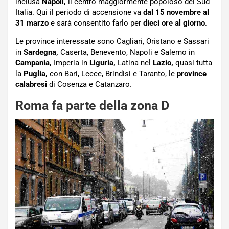
inclusa
Napoli,
il centro maggiormente popoloso del Sud
Italia. Qui il periodo di accensione va
dal 15 novembre al
31 marzo
e sarà consentito farlo per
dieci ore al giorno
.
Le province interessate sono Cagliari, Oristano e Sassari
in
Sardegna,
Caserta, Benevento, Napoli e Salerno in
Campania,
Imperia in
Liguria,
Latina nel
Lazio,
quasi tutta
la
Puglia,
con Bari, Lecce, Brindisi e Taranto, le
province
calabresi
di Cosenza e Catanzaro.
Roma fa parte della zona D