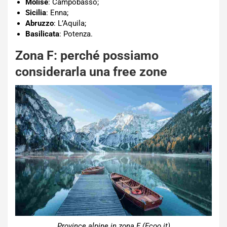
Molise
: Campobasso;
Sicilia
: Enna;
Abruzzo
: L’Aquila;
Basilicata
: Potenza.
Zona F: perché possiamo
considerarla una free zone
Province alpine in zona F (Ecoo.it)