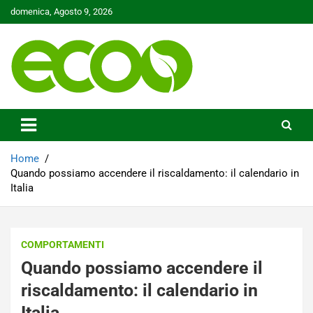
Skip
domenica, Agosto 9, 2026
to
content
Tutelare il nostro Pianeta è la nostra priorità
Ecoo.it
Home
Quando possiamo accendere il riscaldamento: il calendario in
Italia
COMPORTAMENTI
Quando possiamo accendere il
riscaldamento: il calendario in
Italia