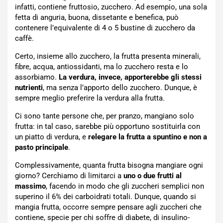
infatti, contiene fruttosio, zucchero. Ad esempio, una sola
fetta di anguria, buona, dissetante e benefica, può
contenere l’equivalente di 4 o 5 bustine di zucchero da
caffè.
Certo, insieme allo zucchero, la frutta presenta minerali,
fibre, acqua, antiossidanti, ma lo zucchero resta e lo
assorbiamo.
La verdura, invece, apporterebbe gli stessi
nutrienti
, ma senza l’apporto dello zucchero. Dunque, è
sempre meglio preferire la verdura alla frutta.
Ci sono tante persone che, per pranzo, mangiano solo
frutta: in tal caso, sarebbe più opportuno sostituirla con
un piatto di verdura, e
relegare la frutta a spuntino e non a
pasto principale
.
Complessivamente, quanta frutta bisogna mangiare ogni
giorno? Cerchiamo di limitarci a
uno o due frutti al
massimo
, facendo in modo che gli zuccheri semplici non
superino il 6% dei carboidrati totali. Dunque, quando si
mangia frutta, occorre sempre pensare agli zuccheri che
contiene, specie per chi soffre di diabete, di insulino-