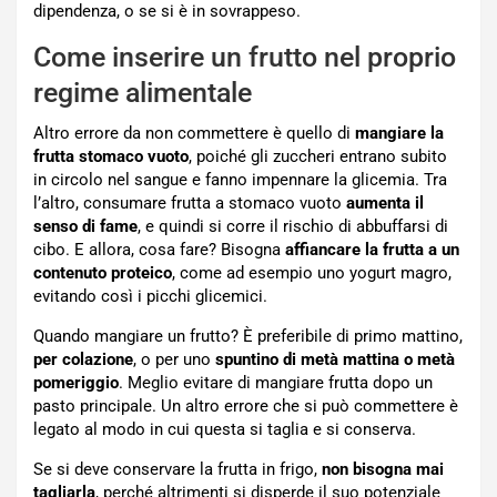
dipendenza, o se si è in sovrappeso.
Come inserire un frutto nel proprio
regime alimentale
Altro errore da non commettere è quello di
mangiare la
frutta stomaco vuoto
, poiché gli zuccheri entrano subito
in circolo nel sangue e fanno impennare la glicemia. Tra
l’altro, consumare frutta a stomaco vuoto
aumenta il
senso di fame
, e quindi si corre il rischio di abbuffarsi di
cibo. E allora, cosa fare? Bisogna
affiancare la frutta a un
contenuto proteico
, come ad esempio uno yogurt magro,
evitando così i picchi glicemici.
Quando mangiare un frutto? È preferibile di primo mattino,
per colazione
, o per uno
spuntino di metà mattina o metà
pomeriggio
. Meglio evitare di mangiare frutta dopo un
pasto principale. Un altro errore che si può commettere è
legato al modo in cui questa si taglia e si conserva.
Se si deve conservare la frutta in frigo,
non bisogna mai
tagliarla
, perché altrimenti si disperde il suo potenziale