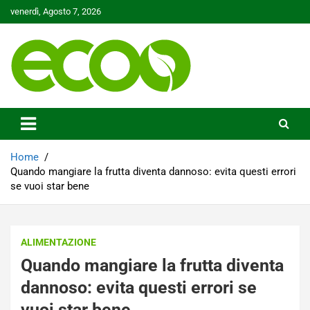
Skip
venerdì, Agosto 7, 2026
to
content
Tutelare il nostro Pianeta è la nostra priorità
Ecoo.it
Home
Quando mangiare la frutta diventa dannoso: evita questi errori
se vuoi star bene
ALIMENTAZIONE
Quando mangiare la frutta diventa
dannoso: evita questi errori se
vuoi star bene