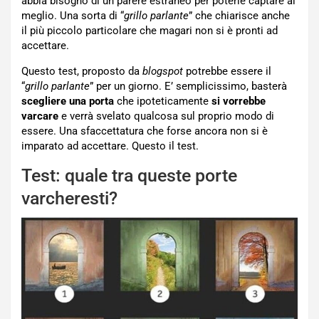
abbia bisogno di un parere estraneo per poterle captare al
meglio. Una sorta di “
grillo parlante
” che chiarisce anche
il più piccolo particolare che magari non si è pronti ad
accettare.
Questo test, proposto da
blogspot
potrebbe essere il
“
grillo parlante
” per un giorno. E’ semplicissimo, basterà
scegliere una porta
che ipoteticamente
si vorrebbe
varcare
e verrà svelato qualcosa sul proprio modo di
essere. Una sfaccettatura che forse ancora non si è
imparato ad accettare. Questo il test.
Test: quale tra queste porte
varcheresti?