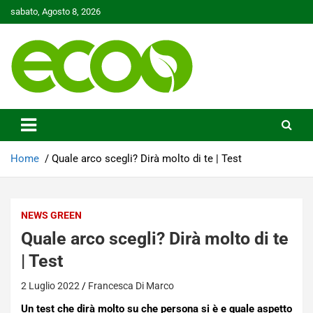
Skip
sabato, Agosto 8, 2026
to
content
Tutelare il nostro Pianeta è la nostra priorità
Ecoo.it
Home
Quale arco scegli? Dirà molto di te | Test
NEWS GREEN
Quale arco scegli? Dirà molto di te
| Test
2 Luglio 2022
Francesca Di Marco
Un test che dirà molto su che persona si è e quale aspetto