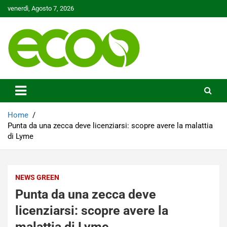
Skip
venerdì, Agosto 7, 2026
to
content
Tutelare il nostro Pianeta è la nostra priorità
Ecoo.it
Home
Punta da una zecca deve licenziarsi: scopre avere la malattia
di Lyme
NEWS GREEN
Punta da una zecca deve
licenziarsi: scopre avere la
malattia di Lyme