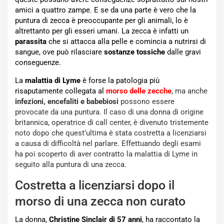
amici a quattro zampe. E se da una parte è vero che la
puntura di zecca è preoccupante per gli animali, lo è
altrettanto per gli esseri umani. La zecca è infatti un
parassita
che si attacca alla pelle e comincia a nutrirsi di
sangue, ove può rilasciare
sostanze tossiche
dalle gravi
conseguenze.
La
malattia di Lyme
è forse la patologia più
risaputamente collegata al
morso delle zecche
, ma anche
infezioni, encefaliti e babebiosi
possono essere
provocate da una puntura. Il caso di una donna di origine
britannica, operatrice di call center, è divenuto tristemente
noto dopo che quest’ultima è stata costretta a licenziarsi
a causa di difficoltà nel parlare. Effettuando degli esami
ha poi scoperto di aver contratto la malattia di Lyme in
seguito alla puntura di una zecca.
Costretta a licenziarsi dopo il
morso di una zecca non curato
La donna,
Christine Sinclair di 57 anni
, ha raccontato la