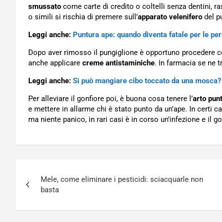
smussato
come carte di credito o coltelli senza dentini, r
o simili si rischia di premere sull’
apparato velenifero
del pu
Leggi anche:
Puntura ape: quando diventa fatale per le pe
Dopo aver rimosso il pungiglione è opportuno procedere 
anche applicare
creme antistaminiche
. In farmacia se ne t
Leggi anche:
Si può mangiare cibo toccato da una mosca?
Per alleviare il gonfiore poi, è buona cosa tenere l’
arto pun
e mettere in allarme chi è stato punto da un’ape. In certi ca
ma niente panico, in rari casi è in corso un’infezione e il
Navigazione
Mele, come eliminare i pesticidi: sciacquarle non
articoli
basta