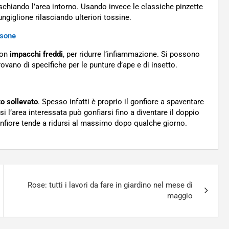
aschiando l’area intorno. Usando invece le classiche pinzette
ngiglione rilasciando ulteriori tossine.
rsone
con
impacchi freddi
, per ridurre l’infiammazione. Si possono
rovano di specifiche per le punture d’ape e di insetto.
to sollevato
. Spesso infatti è proprio il gonfiore a spaventare
si l’area interessata può gonfiarsi fino a diventare il doppio
 gonfiore tende a ridursi al massimo dopo qualche giorno.
Rose: tutti i lavori da fare in giardino nel mese di
maggio