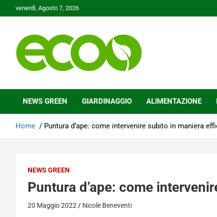
Skip
venerdì, Agosto 7, 2026
to
content
Tutelare il nostro Pianeta è la nostra priorità
Ecoo.it
NEWS GREEN
GIARDINAGGIO
ALIMENTAZIONE
Home
Puntura d’ape: come intervenire subito in maniera eff
NEWS GREEN
Puntura d’ape: come intervenir
20 Maggio 2022
Nicole Beneventi