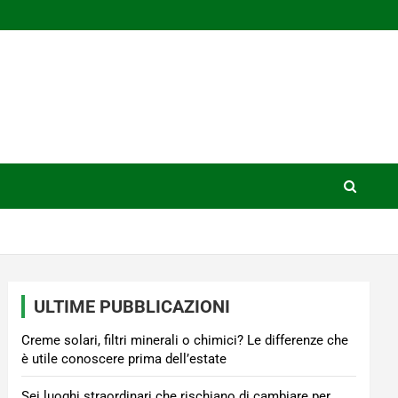
ULTIME PUBBLICAZIONI
Creme solari, filtri minerali o chimici? Le differenze che
è utile conoscere prima dell’estate
Sei luoghi straordinari che rischiano di cambiare per