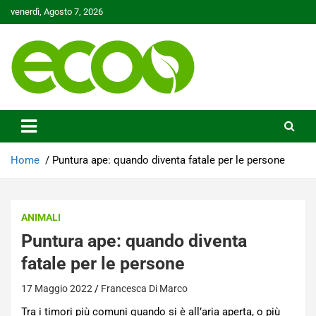
Skip
venerdì, Agosto 7, 2026
to
content
Tutelare il nostro Pianeta è la nostra priorità
Ecoo.it
Home
Puntura ape: quando diventa fatale per le persone
ANIMALI
Puntura ape: quando diventa
fatale per le persone
17 Maggio 2022
Francesca Di Marco
Tra i timori più comuni quando si è all’aria aperta, o più