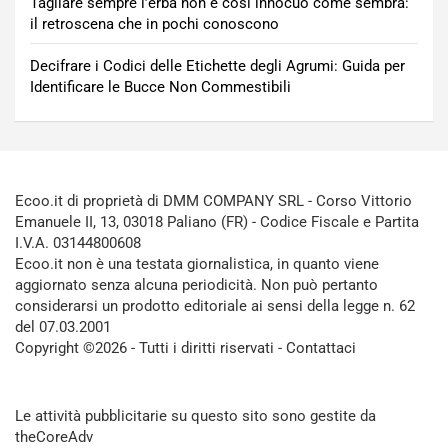
Tagliare sempre l’erba non è così innocuo come sembra:
il retroscena che in pochi conoscono
Decifrare i Codici delle Etichette degli Agrumi: Guida per
Identificare le Bucce Non Commestibili
Ecoo.it di proprietà di DMM COMPANY SRL - Corso Vittorio
Emanuele II, 13, 03018 Paliano (FR) - Codice Fiscale e Partita
I.V.A. 03144800608
Ecoo.it non è una testata giornalistica, in quanto viene
aggiornato senza alcuna periodicità. Non può pertanto
considerarsi un prodotto editoriale ai sensi della legge n. 62
del 07.03.2001
Copyright ©2026 - Tutti i diritti riservati -
Contattaci
Le attività pubblicitarie su questo sito sono gestite da
theCoreAdv