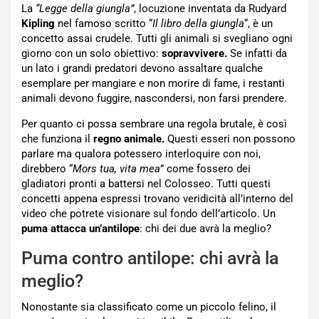
La
“Legge della giungla”
, locuzione inventata da Rudyard
Kipling
nel famoso scritto “
Il libro della giungla
“, è un
concetto assai crudele. Tutti gli animali si svegliano ogni
giorno con un solo obiettivo:
sopravvivere.
Se infatti da
un lato i grandi predatori devono assaltare qualche
esemplare per mangiare e non morire di fame, i restanti
animali devono fuggire, nascondersi, non farsi prendere.
Per quanto ci possa sembrare una regola brutale, è così
che funziona il
regno animale.
Questi esseri non possono
parlare ma qualora potessero interloquire con noi,
direbbero “
Mors tua, vita mea
” come fossero dei
gladiatori pronti a battersi nel Colosseo. Tutti questi
concetti appena espressi trovano veridicità all’interno del
video che potrete visionare sul fondo dell’articolo. Un
puma attacca un’antilope
: chi dei due avrà la meglio?
Puma contro antilope: chi avrà la
meglio?
Nonostante sia classificato come un piccolo felino, il