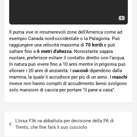
Il puma vive in innumerevoli zone dell’America come ad
esempio Canada nord-occidentale o la Patagonia. Può
raggiungere una velocità massima di
70 km\h
e può
saltare fino a
6 metri d’altezza
. Nonostante sappia
nuotare, preferisce evitare il contatto diretto con l’acqua.
In natura può vivere fino a 10 anni mentre in prigionia può
sfiorare i 20 anni di anzianità. I
cuccioli
dipendono dalla
mamma, la quale li accudisce per più di un anno. I
maschi
invece non hanno compiti di accudimento bensì svolgono
solo mansioni di caccia per portare “il pane a casa”.
Navigazione
L’orsa F36 va abbattuta per decisione della PA di
articoli
Trento, che fine farà il suo cucciolo