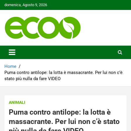
Skip
domenica, Agosto 9, 2026
to
content
Tutelare il nostro Pianeta è la nostra priorità
Ecoo.it
Home
Puma contro antilope: la lotta è massacrante. Per lui non c’è
stato più nulla da fare VIDEO
ANIMALI
Puma contro antilope: la lotta è
massacrante. Per lui non c’è stato
più nulla da fare VIDEO