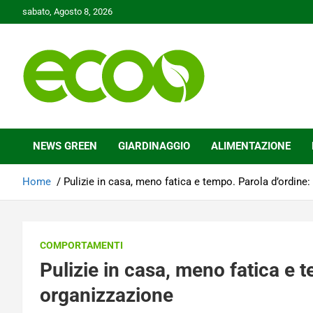
Skip
sabato, Agosto 8, 2026
to
content
Tutelare il nostro Pianeta è la nostra priorità
Ecoo.it
NEWS GREEN
GIARDINAGGIO
ALIMENTAZIONE
Home
Pulizie in casa, meno fatica e tempo. Parola d’ordine
COMPORTAMENTI
Pulizie in casa, meno fatica e 
organizzazione