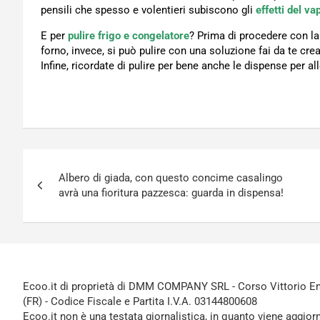
pensili che spesso e volentieri subiscono gli
effetti del va
E per
pulire frigo e congelatore
? Prima di procedere con la 
forno, invece, si può pulire con una soluzione fai da te cr
Infine, ricordate di pulire per bene anche le dispense per a
Navigazione
Albero di giada, con questo concime casalingo
articoli
avrà una fioritura pazzesca: guarda in dispensa!
Ecoo.it di proprietà di DMM COMPANY SRL - Corso Vittorio Ema
(FR) - Codice Fiscale e Partita I.V.A. 03144800608
Ecoo.it non è una testata giornalistica, in quanto viene aggior