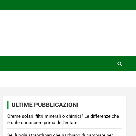
ULTIME PUBBLICAZIONI
Creme solari, filtri minerali o chimici? Le differenze che
è utile conoscere prima dell’estate
Sei luoghi straordinari che rischiano di cambiare per