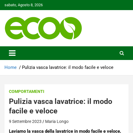
Skip
sabato, Agosto 8, 2026
to
content
Tutelare il nostro Pianeta è la nostra priorità
Ecoo.it
Home
Pulizia vasca lavatrice: il modo facile e veloce
COMPORTAMENTI
Pulizia vasca lavatrice: il modo
facile e veloce
9 Settembre 2023
Maria Longo
Laviamo la vasca della lavatrice in modo facile e veloce,