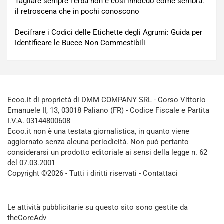
Tagliare sempre l’erba non è così innocuo come sembra:
il retroscena che in pochi conoscono
Decifrare i Codici delle Etichette degli Agrumi: Guida per
Identificare le Bucce Non Commestibili
Ecoo.it di proprietà di DMM COMPANY SRL - Corso Vittorio
Emanuele II, 13, 03018 Paliano (FR) - Codice Fiscale e Partita
I.V.A. 03144800608
Ecoo.it non è una testata giornalistica, in quanto viene
aggiornato senza alcuna periodicità. Non può pertanto
considerarsi un prodotto editoriale ai sensi della legge n. 62
del 07.03.2001
Copyright ©2026 - Tutti i diritti riservati -
Contattaci
Le attività pubblicitarie su questo sito sono gestite da
theCoreAdv