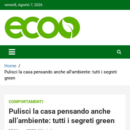
Skip
venerdì, Agosto 7, 2026
to
content
Tutelare il nostro Pianeta è la nostra priorità
Ecoo.it
Home
Pulisci la casa pensando anche all’ambiente: tutti i segreti
green
COMPORTAMENTI
Pulisci la casa pensando anche
all’ambiente: tutti i segreti green