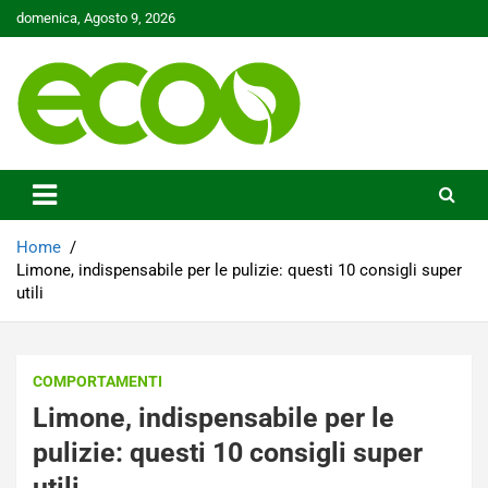
Skip
domenica, Agosto 9, 2026
to
content
Tutelare il nostro Pianeta è la nostra priorità
Ecoo.it
Home
Limone, indispensabile per le pulizie: questi 10 consigli super
utili
COMPORTAMENTI
Limone, indispensabile per le
pulizie: questi 10 consigli super
utili